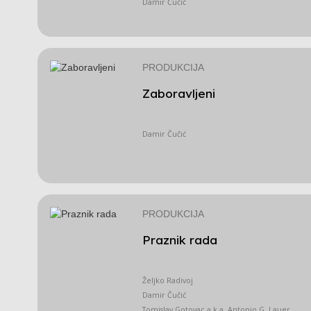
Damir Čučić
PRODUKCIJA
Zaboravljeni
Damir Čučić
PRODUKCIJA
Praznik rada
Željko Radivoj
Damir Čučić
Tomislav Gotovac a.k.a. Antonio G. Lauer