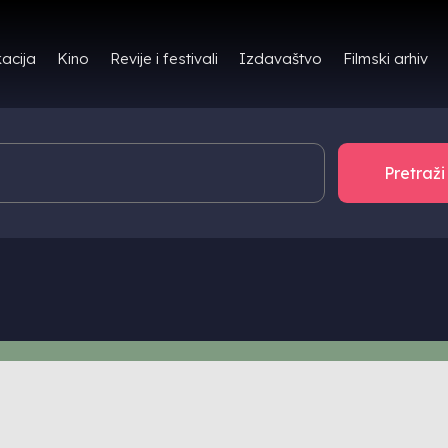
Filmski arhiv
acija
Kino
Revije i festivali
Izdavaštvo