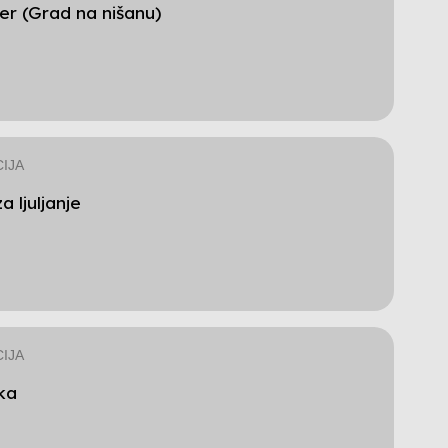
ler (Grad na nišanu)
IJA
a ljuljanje
IJA
ka