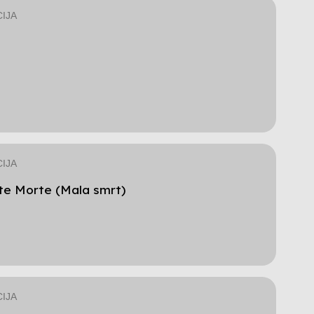
IJA
i
IJA
te Morte (Mala smrt)
IJA