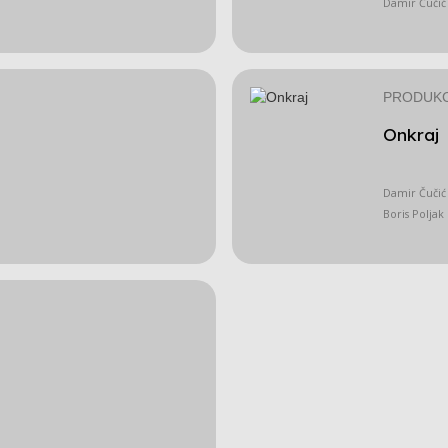
Damir Čučić
PRODUKC
Onkraj
Damir Čučić
Boris Poljak