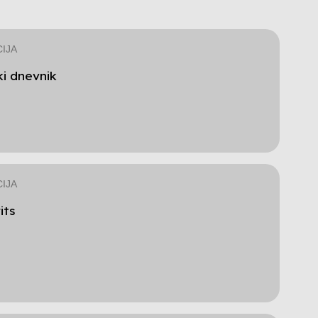
IJA
ki dnevnik
IJA
its