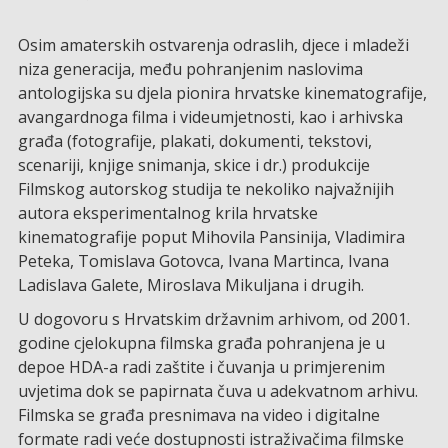
Osim amaterskih ostvarenja odraslih, djece i mladeži
niza generacija, među pohranjenim naslovima
antologijska su djela pionira hrvatske kinematografije,
avangardnoga filma i videumjetnosti, kao i arhivska
građa (fotografije, plakati, dokumenti, tekstovi,
scenariji, knjige snimanja, skice i dr.) produkcije
Filmskog autorskog studija te nekoliko najvažnijih
autora eksperimentalnog krila hrvatske
kinematografije poput Mihovila Pansinija, Vladimira
Peteka, Tomislava Gotovca, Ivana Martinca, Ivana
Ladislava Galete, Miroslava Mikuljana i drugih.
U dogovoru s Hrvatskim državnim arhivom, od 2001.
godine cjelokupna filmska građa pohranjena je u
depoe HDA-a radi zaštite i čuvanja u primjerenim
uvjetima dok se papirnata čuva u adekvatnom arhivu.
Filmska se građa presnimava na video i digitalne
formate radi veće dostupnosti istraživačima filmske