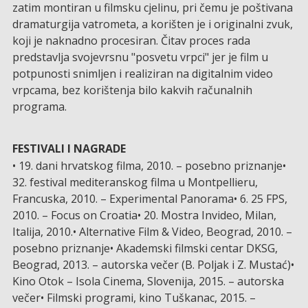
zatim montiran u filmsku cjelinu, pri čemu je poštivana
dramaturgija vatrometa, a korišten je i originalni zvuk,
koji je naknadno procesiran. Čitav proces rada
predstavlja svojevrsnu "posvetu vrpci" jer je film u
potpunosti snimljen i realiziran na digitalnim video
vrpcama, bez korištenja bilo kakvih računalnih
programa.
FESTIVALI I NAGRADE
• 19. dani hrvatskog filma, 2010. – posebno priznanje•
32. festival mediteranskog filma u Montpellieru,
Francuska, 2010. – Experimental Panorama• 6. 25 FPS,
2010. – Focus on Croatia• 20. Mostra Invideo, Milan,
Italija, 2010.• Alternative Film & Video, Beograd, 2010. –
posebno priznanje• Akademski filmski centar DKSG,
Beograd, 2013. – autorska večer (B. Poljak i Z. Mustać)•
Kino Otok – Isola Cinema, Slovenija, 2015. – autorska
večer• Filmski programi, kino Tuškanac, 2015. –