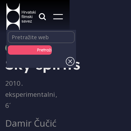
PRODUKCIJA
Sky spirits
2010
.
eksperimentalni
,
6´
Damir Čučić