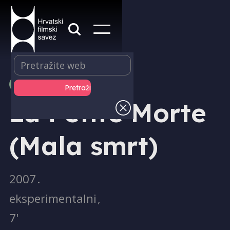
PRODUKCIJA
La Petite Morte
(Mala smrt)
2007
.
eksperimentalni
,
7'