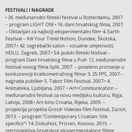
FESTIVALI I NAGRADE
• 36. međunarodni filmski festival u Rotterdamu, 2007.
– program LIGHT ON! • 16. dani hrvatskog filma, 2007.
– Oktavijan za najbolji eksperimentalni film• 4. Earth
Festival – Kill Your Timid Notion, Dundee, Škotska,
2007.• 42. zagrebački salon – vizualne umjetnosti,
HDLU, Zagreb, 2007.• 54. pulski filmski festival –
program Dani hrvatskog filma u Puli• 12. međunarodni
festival novog filma Split, 2007. – posebno priznanje u
konkurenciji kratkometražnog filma• 3. 25 FPS, 2007.–
nagrada publike• 5. Tabor Film Festival, 2007.• 4.
Animateka, Ljubljana, 2007. • Art+Communication –
međunarodni festival za novu medijsku kulturu, Riga,
Latvija, 2008.• Art-kino Croatia, Rijeka, 2009. –
projekcija projekta Grozd• Videoex Film Festival, Zürich,
2013. – program "Contemporary Croatian: Site
specifics"• 14. DokuFest, Prizren, Kosovo, 2015. –
retrospektiva hrvatskog eksperimentalnog filma•