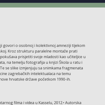
i govori o osobnoj i kolektivnoj amneziji tijekom
skoj. Kroz strukturu paralelne montaže prati
okušava prisjetiti svoje mladosti kao učiteljice u
, na temelju fotografija u knjizi Škola u ratu i
d. Te se slike izmjenjuju sa snimkama fragmenata
licine zagrebačkih intelektualaca na temu
 nove hrvatske države početkom 1990-ih.
ntarnog filma i videa u Kasselu, 2012.• Autorska