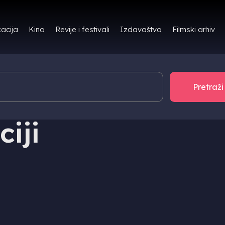
Filmski arhiv
acija
Kino
Revije i festivali
Izdavaštvo
ciji