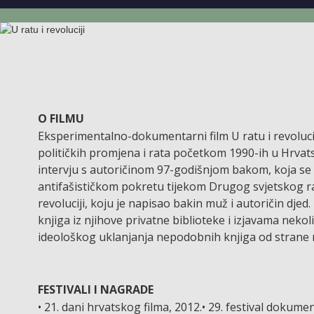
O FILMU
Eksperimentalno-dokumentarni film U ratu i revolucij
političkih promjena i rata početkom 1990-ih u Hrvat
intervju s autoričinom 97-godišnjom bakom, koja se p
antifašističkom pokretu tijekom Drugog svjetskog rata
revoluciji, koju je napisao bakin muž i autoričin dje
knjiga iz njihove privatne biblioteke i izjavama neko
ideološkog uklanjanja nepodobnih knjiga od strane
FESTIVALI I NAGRADE
• 21. dani hrvatskog filma, 2012.• 29. festival dokume