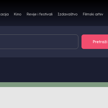
Filmski arhiv
acija
Kino
Revije i festivali
Izdavaštvo