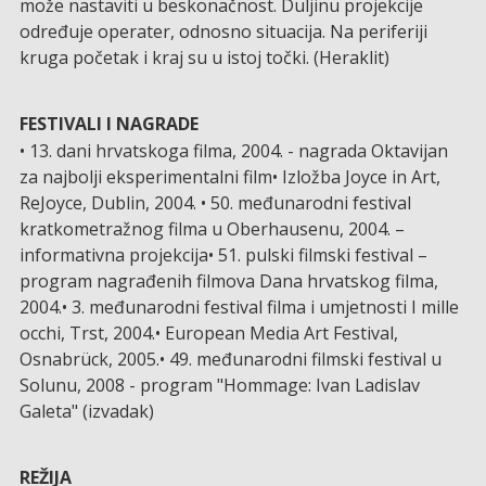
može nastaviti u beskonačnost. Duljinu projekcije
određuje operater, odnosno situacija. Na periferiji
kruga početak i kraj su u istoj točki. (Heraklit)
FESTIVALI I NAGRADE
• 13. dani hrvatskoga filma, 2004. - nagrada Oktavijan
za najbolji eksperimentalni film• Izložba Joyce in Art,
ReJoyce, Dublin, 2004. • 50. međunarodni festival
kratkometražnog filma u Oberhausenu, 2004. –
informativna projekcija• 51. pulski filmski festival –
program nagrađenih filmova Dana hrvatskog filma,
2004.• 3. međunarodni festival filma i umjetnosti I mille
occhi, Trst, 2004.• European Media Art Festival,
Osnabrück, 2005.• 49. međunarodni filmski festival u
Solunu, 2008 - program "Hommage: Ivan Ladislav
Galeta" (izvadak)
REŽIJA