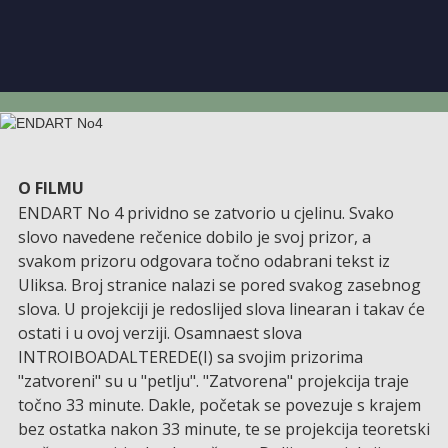
O FILMU
ENDART No 4 prividno se zatvorio u cjelinu. Svako
slovo navedene rečenice dobilo je svoj prizor, a
svakom prizoru odgovara točno odabrani tekst iz
Uliksa. Broj stranice nalazi se pored svakog zasebnog
slova. U projekciji je redoslijed slova linearan i takav će
ostati i u ovoj verziji. Osamnaest slova
INTROIBOADALTEREDE(I) sa svojim prizorima
"zatvoreni" su u "petlju". "Zatvorena" projekcija traje
točno 33 minute. Dakle, početak se povezuje s krajem
bez ostatka nakon 33 minute, te se projekcija teoretski