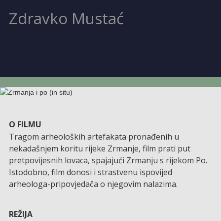
Zdravko Mustać
O FILMU
Tragom arheoloških artefakata pronađenih u
nekadašnjem koritu rijeke Zrmanje, film prati put
pretpovijesnih lovaca, spajajući Zrmanju s rijekom Po.
Istodobno, film donosi i strastvenu ispovijed
arheologa-pripovjedača o njegovim nalazima.
REŽIJA