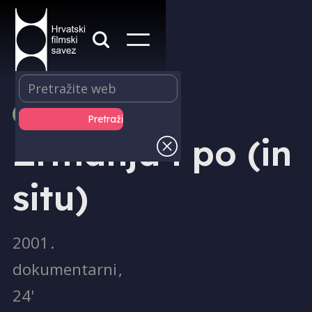
PRODUKCIJA
Zrmanja i po (in
situ)
2001
.
dokumentarni
,
24'