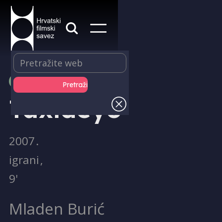
PRODUKCIJA
Taxideyo
2007
.
igrani
,
9'
Mladen Burić