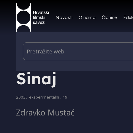
Novosti
O nama
Članice
Eduk
PRODUKCIJA
Sinaj
2003
.
eksperimentalni
,
19'
Zdravko Mustać