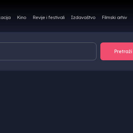
Filmski arhiv
acija
Kino
Revije i festivali
Izdavaštvo