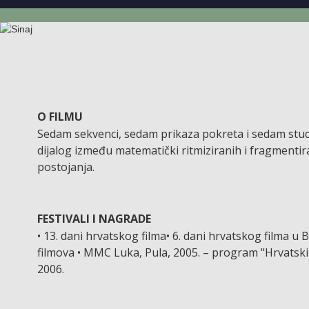
O FILMU
Sedam sekvenci, sedam prikaza pokreta i sedam studi
dijalog između matematički ritmiziranih i fragmentir
postojanja.
FESTIVALI I NAGRADE
• 13. dani hrvatskog filma• 6. dani hrvatskog filma 
filmova • MMC Luka, Pula, 2005. – program "Hrvatski k
2006.