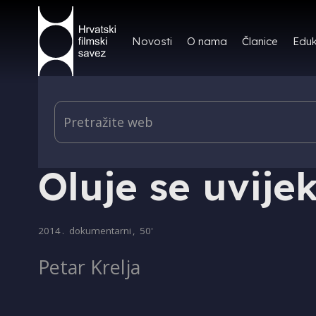
Novosti
O nama
Članice
Eduk
PRODUKCIJA
Oluje se uvije
2014
.
dokumentarni
,
50'
Petar Krelja