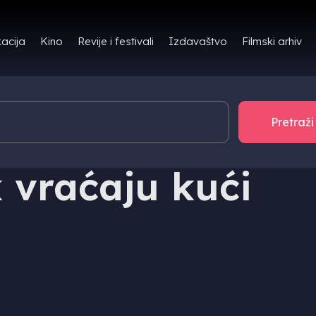
Filmski arhiv
acija
Kino
Revije i festivali
Izdavaštvo
k vraćaju kući