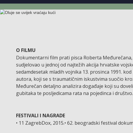
O FILMU
Dokumentarni film prati pisca Roberta Međurečana, b
sudjelovao u jednoj od najtežih akcija hrvatske voj
sedamdesetak mladih vojnika 13. prosinca 1991. kod 
autora, koji se s traumatičnim iskustvima suočio kroz
Međurečan detaljno analizira događaje koji su dovel
gubitaka te posljedicama rata na pojedinca i društvo.
FESTIVALI I NAGRADE
• 11 ZagrebDox, 2015.• 62. beogradski festival dokum