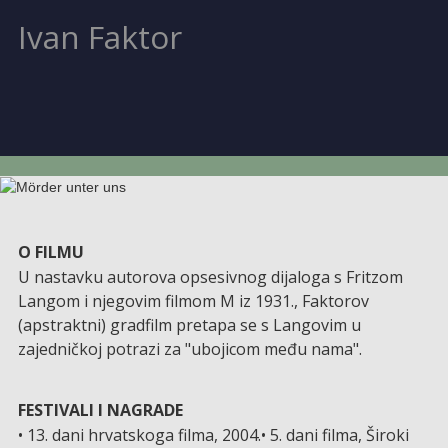
Ivan Faktor
O FILMU
U nastavku autorova opsesivnog dijaloga s Fritzom
Langom i njegovim filmom M iz 1931., Faktorov
(apstraktni) gradfilm pretapa se s Langovim u
zajedničkoj potrazi za "ubojicom među nama".
FESTIVALI I NAGRADE
• 13. dani hrvatskoga filma, 2004.• 5. dani filma, Široki