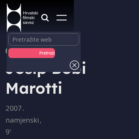
PRODUKCIJA
Josip Bobi
Marotti
2007
.
namjenski
,
9'