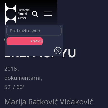
PRODUKCIJA
IKEA for YU
2018
.
dokumentarni
,
52’ / 60'
Marija Ratković Vidaković