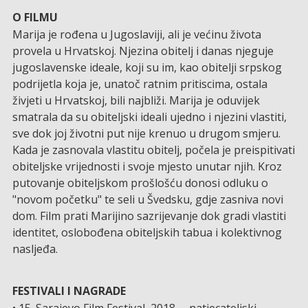
O FILMU
Marija je rođena u Jugoslaviji, ali je većinu života
provela u Hrvatskoj. Njezina obitelj i danas njeguje
jugoslavenske ideale, koji su im, kao obitelji srpskog
podrijetla koja je, unatoč ratnim pritiscima, ostala
živjeti u Hrvatskoj, bili najbliži. Marija je oduvijek
smatrala da su obiteljski ideali ujedno i njezini vlastiti,
sve dok joj životni put nije krenuo u drugom smjeru.
Kada je zasnovala vlastitu obitelj, počela je preispitivati
obiteljske vrijednosti i svoje mjesto unutar njih. Kroz
putovanje obiteljskom prošlošću donosi odluku o
"novom početku" te seli u Švedsku, gdje zasniva novi
dom. Film prati Marijino sazrijevanje dok gradi vlastiti
identitet, oslobođena obiteljskih tabua i kolektivnog
nasljeđa.
FESTIVALI I NAGRADE
• 15. Sarajevo Film Festival, 2018. – natjecateljski