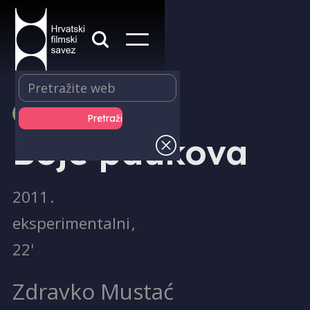
PRODUKCIJA
Boje paukova
2011
.
eksperimentalni
,
22'
Zdravko Mustać