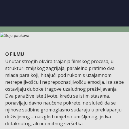
O FILMU
Unutar strogih okvira trajanja filmskog procesa, u
strukturi zmijskog zagrljaja, paralelno pratimo dva
mlada para koji, hitajući pod rukom s uzajamnom
netrepeljivošću i neprepoznatljivošću emocija, iza sebe
ostavljaju duboke tragove uzaludnog preživljavanja.
Dva para žive iste živote, kreću se istim stazama,
ponavljaju davno naučene pokrete, ne sluteći da se
njihove sudbine gromoglasno sudaraju u preklapanju
doživljenog – naizgled umjetno umišljenog, jedva
dotaknutog, ali neumitnog svršetka.