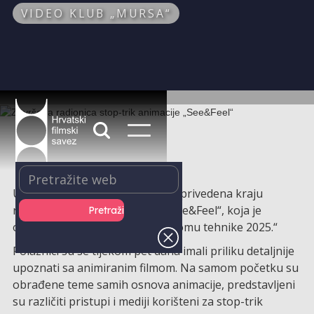
VIDEO KLUB „MURSA“
U Osijeku je u petak, 11. srpnja, privedena kraju
radionica stop-trik animacije „See&Feel“, koja je
održana u sklopu „23. Ljeta u Domu tehnike 2025.“
Polaznici su se tijekom pet dana imali priliku detaljnije
upoznati sa animiranim filmom. Na samom početku su
obrađene teme samih osnova animacije, predstavljeni
su različiti pristupi i mediji korišteni za stop-trik