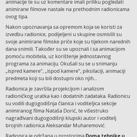
animacije te su uz komentare imali priliku pogledati
animirane filmove nastale na prethodnim radionicama
ovog tipa.
Nakon upoznavanja sa opremom koja se koristi za
izvedbu radionice, podijeljeni u skupine osmislili su
svoje animirane filmske priče koje su tijekom narednih
dana snimili. Također su se upoznali i sa animacijom
pomoću mobitela, uz korištenje jednostavnog
programa za animaciju. Okušali su se u snimanju
„ispred kamere“, „ispod kamere“, piksilaciji, animaciji
predmeta koji su bili dostupni oko njih…
Radionica je završila projekcijom i analizom
radioničkog uratka kao i dodatnih zadataka. Radionicu
su vodili dugogodišnja članica i voditeljica sekcije
animiranog filma Nataša Dorić, te višestruko
nagrađivani dugogodišnji klupski autor i voditelj
brojnih radionica Aleksandar Muharemović.
Radionica je održana u prostorima
Doma tehnike u