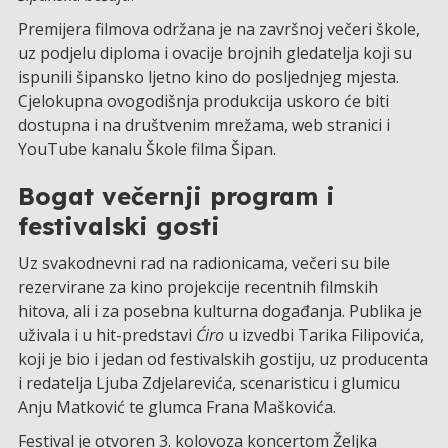
Premijera filmova održana je na završnoj večeri škole,
uz podjelu diploma i ovacije brojnih gledatelja koji su
ispunili šipansko ljetno kino do posljednjeg mjesta.
Cjelokupna ovogodišnja produkcija uskoro će biti
dostupna i na društvenim mrežama, web stranici i
YouTube kanalu Škole filma Šipan.
Bogat večernji program i
festivalski gosti
Uz svakodnevni rad na radionicama, večeri su bile
rezervirane za kino projekcije recentnih filmskih
hitova, ali i za posebna kulturna događanja. Publika je
uživala i u hit-predstavi
Ćiro
u izvedbi Tarika Filipovića,
koji je bio i jedan od festivalskih gostiju, uz producenta
i redatelja Ljuba Zdjelarevića, scenaristicu i glumicu
Anju Matković te glumca Frana Maškovića.
Festival je otvoren 3. kolovoza koncertom Željka