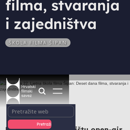
filma, stvaranja
i zajedništva
ŠKOLA FILMA ŠIPAN
U prepunom gledalištu open-air