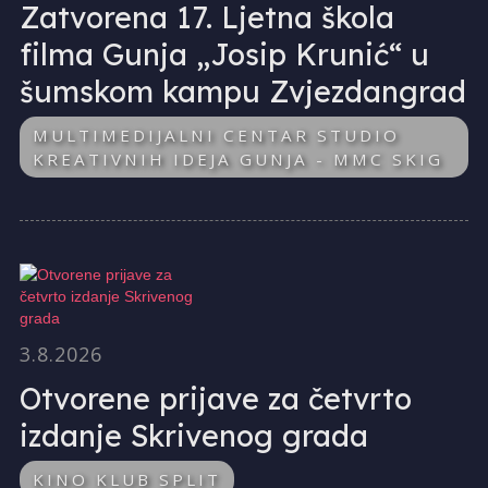
Zatvorena 17. Ljetna škola
filma Gunja „Josip Krunić“ u
šumskom kampu Zvjezdangrad
MULTIMEDIJALNI CENTAR STUDIO
KREATIVNIH IDEJA GUNJA - MMC SKIG
3.8.2026
Otvorene prijave za četvrto
izdanje Skrivenog grada
KINO KLUB SPLIT