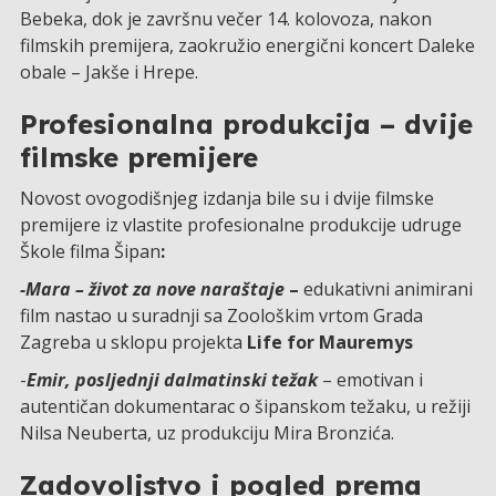
Bebeka, dok je završnu večer 14. kolovoza, nakon
filmskih premijera, zaokružio energični koncert Daleke
obale – Jakše i Hrepe.
Profesionalna produkcija – dvije
filmske premijere
Novost ovogodišnjeg izdanja bile su i dvije filmske
premijere iz vlastite profesionalne produkcije udruge
Škole filma Šipan
:
-Mara – život za nove naraštaje
–
edukativni animirani
film nastao u suradnji sa Zoološkim vrtom Grada
Zagreba u sklopu projekta
Life for Mauremys
-
Emir, posljednji dalmatinski težak
– emotivan i
autentičan dokumentarac o šipanskom težaku, u režiji
Nilsa Neuberta, uz produkciju Mira Bronzića.
Zadovoljstvo i pogled prema