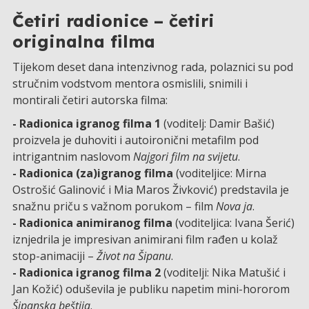
Četiri radionice – četiri
originalna filma
Tijekom deset dana intenzivnog rada, polaznici su pod
stručnim vodstvom mentora osmislili, snimili i
montirali četiri autorska filma:
- Radionica igranog filma 1
(voditelj: Damir Bašić)
proizvela je duhoviti i autoironični metafilm pod
intrigantnim naslovom
Najgori film na svijetu
.
- Radionica (za)igranog filma
(voditeljice: Mirna
Ostrošić Galinović i Mia Maros Živković) predstavila je
snažnu priču s važnom porukom – film
Nova ja
.
- Radionica animiranog filma
(voditeljica: Ivana Šerić)
iznjedrila je impresivan animirani film rađen u kolaž
stop-animaciji –
Život na Šipanu
.
- Radionica igranog filma 2
(voditelji: Nika Matušić i
Jan Kožić) oduševila je publiku napetim mini-hororom
Šipanska beštija
.