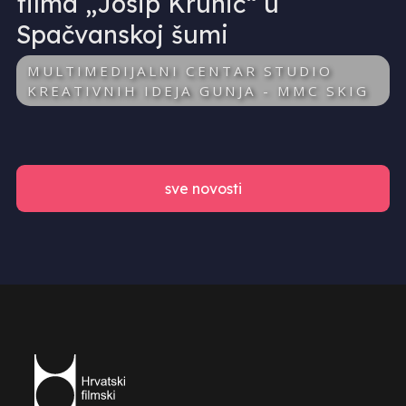
filma „Josip Krunić“ u
Spačvanskoj šumi
MULTIMEDIJALNI CENTAR STUDIO
KREATIVNIH IDEJA GUNJA - MMC SKIG
sve novosti