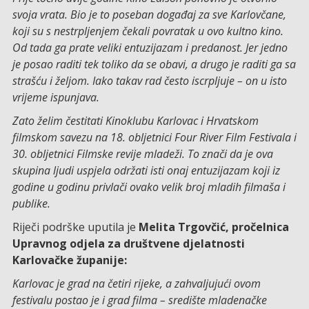
svoja vrata. Bio je to poseban događaj za sve Karlovčane,
koji su s nestrpljenjem čekali povratak u ovo kultno kino.
Od tada ga prate veliki entuzijazam i predanost. Jer jedno
je posao raditi tek toliko da se obavi, a drugo je raditi ga sa
strašću i željom. Iako takav rad često iscrpljuje – on u isto
vrijeme ispunjava.
Zato želim čestitati Kinoklubu Karlovac i Hrvatskom
filmskom savezu na 18. obljetnici Four River Film Festivala i
30. obljetnici Filmske revije mladeži. To znači da je ova
skupina ljudi uspjela održati isti onaj entuzijazam koji iz
godine u godinu privlači ovako velik broj mladih filmaša i
publike.
Riječi podrške uputila je
Melita Trgovčić, pročelnica
Upravnog odjela za društvene djelatnosti
Karlovačke županije:
Karlovac je grad na četiri rijeke, a zahvaljujući ovom
festivalu postao je i grad filma – središte mladenačke