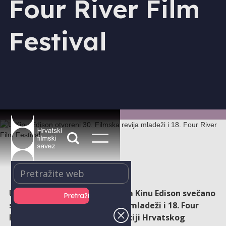
Four River Film
Festival
U utorak, 9. rujna, u prepunom Kinu Edison svečano
su otvoreni 30. Filmska revija mladeži i 18. Four
River Film Festival u organizaciji Hrvatskog