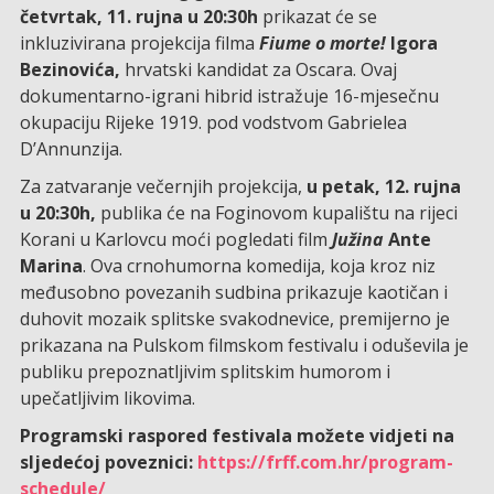
četvrtak, 11. rujna u 20:30h
prikazat će se
inkluzivirana projekcija filma
Fiume o morte!
Igora
Bezinovića,
hrvatski kandidat za Oscara. Ovaj
dokumentarno-igrani hibrid istražuje 16-mjesečnu
okupaciju Rijeke 1919. pod vodstvom Gabrielea
D’Annunzija.
Za zatvaranje večernjih projekcija,
u petak, 12. rujna
u 20:30h,
publika će na Foginovom kupalištu na rijeci
Korani u Karlovcu moći pogledati film
Južina
Ante
Marina
. Ova crnohumorna komedija, koja kroz niz
međusobno povezanih sudbina prikazuje kaotičan i
duhovit mozaik splitske svakodnevice, premijerno je
prikazana na Pulskom filmskom festivalu i oduševila je
publiku prepoznatljivim splitskim humorom i
upečatljivim likovima.
Programski raspored festivala možete vidjeti na
sljedećoj poveznici:
https://frff.com.hr/program-
schedule/