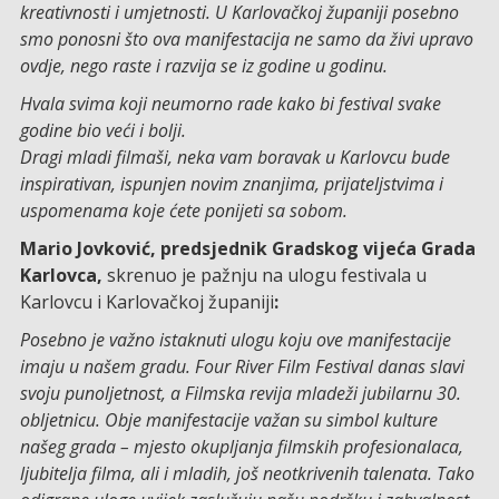
kreativnosti i umjetnosti. U Karlovačkoj županiji posebno
smo ponosni što ova manifestacija ne samo da živi upravo
ovdje, nego raste i razvija se iz godine u godinu.
Hvala svima koji neumorno rade kako bi festival svake
godine bio veći i bolji.
Dragi mladi filmaši, neka vam boravak u Karlovcu bude
inspirativan, ispunjen novim znanjima, prijateljstvima i
uspomenama koje ćete ponijeti sa sobom.
Mario Jovković, predsjednik Gradskog vijeća Grada
Karlovca,
skrenuo je pažnju na ulogu festivala u
Karlovcu i Karlovačkoj županiji
:
Posebno je važno istaknuti ulogu koju ove manifestacije
imaju u našem gradu. Four River Film Festival danas slavi
svoju punoljetnost, a Filmska revija mladeži jubilarnu 30.
obljetnicu. Obje manifestacije važan su simbol kulture
našeg grada – mjesto okupljanja filmskih profesionalaca,
ljubitelja filma, ali i mladih, još neotkrivenih talenata. Tako