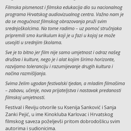
Filmska pismenost i filmska edukacija dio su nacionalnog
programa Hrvatskog audiovizualnog centra. Važno nam je
da se mogućnost filmskog obrazovanja pruži svim
srednjoškolcima. Na tome radimo – uz pomoć stručnjaka
pripremili smo kurikulum koji je u fazi u kojoj se može
usvojiti u srednjim školama.
Sve je to bitno jer film nije samo umjetnost i odraz našeg
društva i kulture, nego je i alat kojim širimo horizonte,
razvijamo toleranciju i razumijevanje drugih kultura i
načina razmišljanja.
Svima želim ugodan festivalski tjedan, a mladim filmašima
– zabavu, učenje, nova prijateljstva i nastavak predanosti
filmskoj umjetnosti.
Festival i Reviju otvorile su Ksenija Sanković i Sanja
Zanki Pejić, u ime Kinokluba Karlovac i Hrvatskog
filmskog saveza poželjevši pritom dobrodošlicu svim
autorima i sudionicima.