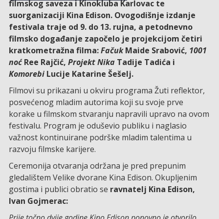
filmskog saveza i Kinokluba Karlovac te
suorganizaciji Kina Edison. Ovogodišnje izdanje
festivala traje od 9. do 13. rujna, a petodnevno
filmsko događanje započelo je projekcijom četiri
kratkometražna filma:
Fačuk
Maide Srabović,
1001
noć
Ree Rajčić,
Projekt Nika
Tadije Tadića i
Komorebi
Lucije Katarine Šešelj.
Filmovi su prikazani u okviru programa Žuti reflektor,
posvećenog mladim autorima koji su svoje prve
korake u filmskom stvaranju napravili upravo na ovom
festivalu. Program je oduševio publiku i naglasio
važnost kontinuirane podrške mladim talentima u
razvoju filmske karijere.
Ceremonija otvaranja održana je pred prepunim
gledalištem Velike dvorane Kina Edison. Okupljenim
gostima i publici obratio se
ravnatelj Kina Edison,
Ivan Gojmerac:
Prije točno dvije godine Kino Edison ponovno je otvorilo