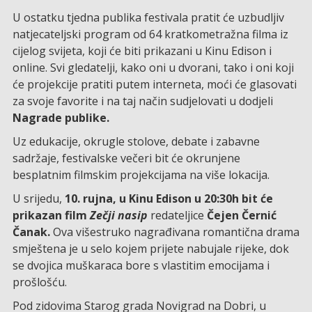
U ostatku tjedna publika festivala pratit će uzbudljiv
natjecateljski program od 64 kratkometražna filma iz
cijelog svijeta, koji će biti prikazani u Kinu Edison i
online. Svi gledatelji, kako oni u dvorani, tako i oni koji
će projekcije pratiti putem interneta, moći će glasovati
za svoje favorite i na taj način sudjelovati u dodjeli
Nagrade publike.
Uz edukacije, okrugle stolove, debate i zabavne
sadržaje, festivalske večeri bit će okrunjene
besplatnim filmskim projekcijama na više lokacija.
U srijedu,
10. rujna, u Kinu Edison u 20:30h bit će
prikazan film
Zečji nasip
redateljice
Čejen Černić
Čanak.
Ova višestruko nagrađivana romantična drama
smještena je u selo kojem prijete nabujale rijeke, dok
se dvojica muškaraca bore s vlastitim emocijama i
prošlošću.
Pod zidovima Starog grada Novigrad na Dobri, u