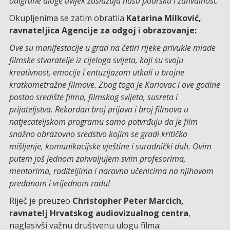
odigrane uloge uvijek zaslužuju našu podršku i zahvalnost.
Okupljenima se zatim obratila
Katarina Milković,
ravnateljica Agencije za odgoj i obrazovanje:
Ove su manifestacije u grad na četiri rijeke privukle mlade
filmske stvaratelje iz cijeloga svijeta, koji su svoju
kreativnost, emocije i entuzijazam utkali u brojne
kratkometražne filmove. Zbog toga je Karlovac i ove godine
postao središte filma, filmskog svijeta, susreta i
prijateljstva. Rekordan broj prijava i broj filmova u
natjecateljskom programu samo potvrđuju da je film
snažno obrazovno sredstvo kojim se gradi kritičko
mišljenje, komunikacijske vještine i suradnički duh. Ovim
putem još jednom zahvaljujem svim profesorima,
mentorima, roditeljima i naravno učenicima na njihovom
predanom i vrijednom radu!
Riječ je preuzeo
Christopher Peter Marcich,
ravnatelj Hrvatskog audiovizualnog centra
,
naglasivši važnu društvenu ulogu filma: