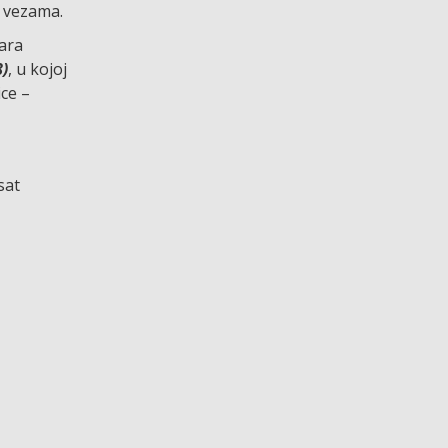
m vezama.
čara
8)
, u kojoj
ce –
sat