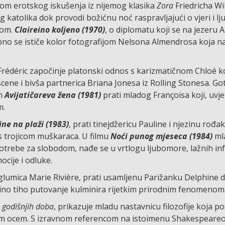
ivom erotskog iskušenja iz nijemog klasika
Zora
Friedricha W
 katolika dok provodi božićnu noć raspravljajući o vjeri i lj
com.
Claireino koljeno (1970)
, o diplomatu koji se na jezeru 
bno se ističe kolor fotografijom Nelsona Almendrosa koja n
 Frédéric započinje platonski odnos s karizmatičnom Chloé k
cene i bivša partnerica Briana Jonesa iz Rolling Stonesa. Go
lm
Avijatičareva žena (1981)
prati mladog Françoisa koji, uvj
m.
ine na plaži (1983)
, prati tinejdžericu Pauline i njezinu rođak
s trojicom muškaraca. U filmu
Noći punog mjeseca (1984)
ml
potrebe za slobodom, nađe se u vrtlogu ljubomore, lažnih inf
cije i odluke.
glumica Marie Rivière,
prati usamljenu Parižanku Delphine d
ino tiho putovanje kulminira rijetkim prirodnim fenomeno
ju godišnjih doba
, prikazuje mladu nastavnicu filozofije koja p
inim ocem. S izravnom referencom na istoimenu Shakespeare