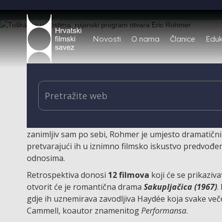
Novosti
O nama
Članice
Eduk
U KIC-u pogledajte filmove francuskog novog vala među k
Prvi rujanski ciklus
Tuškanca u gostima
počinje
pri
francuskog novog vala poznatog po suptilnom pristup
zanimljiv sam po sebi, Rohmer je umjesto dramatični
pretvarajući ih u iznimno filmsko iskustvo predvođe
odnosima.
Retrospektiva donosi
12 filmova
koji će se prikaziva
otvorit će je romantična drama
Sakupljačica (1967)
.
gdje ih uznemirava zavodljiva Haydée koja svake ve
Cammell, koautor znamenitog
Performansa
.