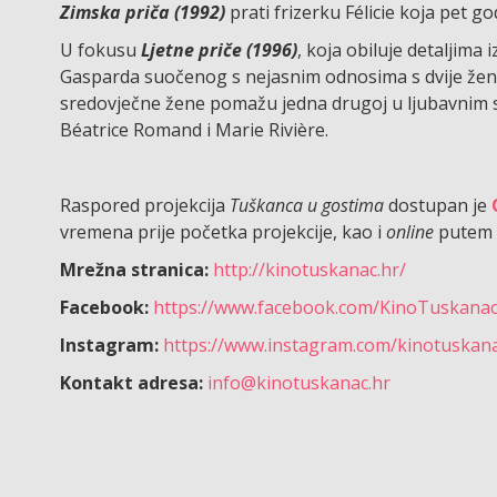
Zimska priča (1992)
prati frizerku Félicie koja pet
U fokusu
Ljetne priče (1996)
, koja obiluje detaljim
Gasparda suočenog s nejasnim odnosima s dvije žene
sredovječne žene pomažu jedna drugoj u ljubavnim s
Béatrice Romand i Marie Rivière.
Raspored projekcija
Tuškanca u gostima
dostupan je
vremena prije početka projekcije, kao i
online
putem 
Mrežna stranica:
http://kinotuskanac.hr/
Facebook:
https://www.facebook.com/KinoTuskana
Instagram:
https://www.instagram.com/kinotuskan
Kontakt adresa:
info@kinotuskanac.hr