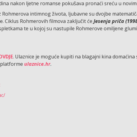
 godina nakon ljetne romanse pokušava pronaći sreću u novi
a iz Rohmerova intimnog života, ljubavne su dvojbe matemati
. Ciklus Rohmerovih filmova zaključit će
Jesenja priča (199
pletkama te u kojoj su nastupile Rohmerove omiljene glumi
OVDJE
. Ulaznice je moguće kupiti na blagajni kina domaćina 
platforme
ulaznice.hr
.
c
ac/