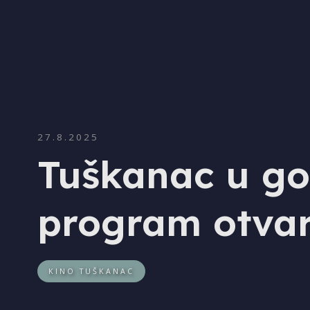
27.8.2025
Tuškanac u go
program otvar
KINO TUŠKANAC