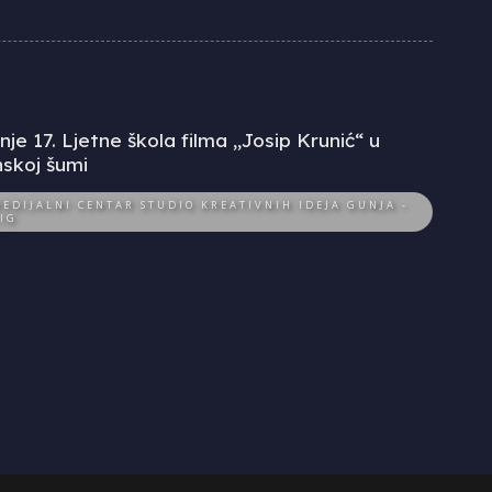
je 17. Ljetne škola filma „Josip Krunić“ u
skoj šumi
EDIJALNI CENTAR STUDIO KREATIVNIH IDEJA GUNJA -
IG