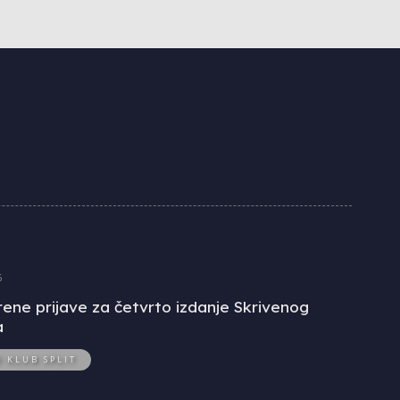
6
ene prijave za četvrto izdanje Skrivenog
a
O KLUB SPLIT