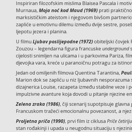
Inspiriran filozofskim mislima Blaisea Pascala i mot
Murnaua,
Moja noć kod Maud (1969)
prati praktičnog
marksističkim ateistom i njegovom bivšom partneri
zapliće u emotivnu dilemu između dvije sestre, pose
ljepotu jezera i planina.
U filmu
Ljubav poslijepodne (1972)
obiteljski čovjek
Zouzou – legendarna figura francuske
underground
s
cijelosti snimljen na ulicama i u parkovima Pariza, fi
djevojka vara, kreće u paranoičnu potragu za istino
Jedan od omiljenih filmova Quentina Tarantina,
Paul
Marion dok se zapliću u niz ljubavnih nesporazuma 
dizajnerica Louise, razapeta između stabilne veze i 
impulzivne avanture koja dovodi u pitanje njezine emo
Zelena zraka (1986)
, čiji scenarij supotpisuje
glavna 
Francuskom tražeći emocionalnu povezanost, a njez
Proljetna priča (1990)
, prvi film iz ciklusa
Priče četiri
stan rođakinji i upada u neugodnu situaciju s njez