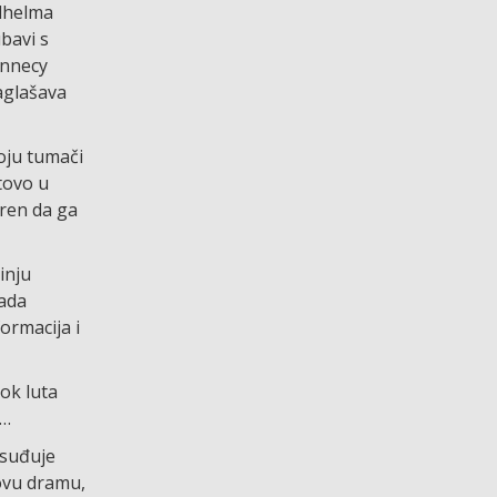
ilhelma
ubavi s
Annecy
aglašava
oju tumači
tovo u
eren da ga
inju
ada
ormacija i
ok luta
m…
osuđuje
ovu dramu,