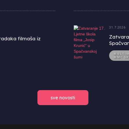
31.7.2026
Zatvaran
uradaka filmaša iz
Spačvan
MULTIM
MMC SK
sve novosti