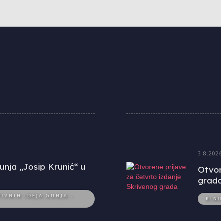
3.8.202
unja „Josip Krunić“ u
Otvor
grad
IVNIH IDEJA GUNJA -
KIN