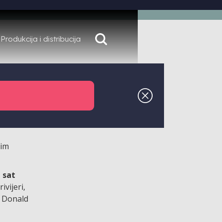
Produkcija i distribucija
 autora
e život
,
nim
1 sat
ivijeri,
e Donald