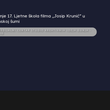
je 17. Ljetne škola filma „Josip Krunić“ u
skoj šumi
EDIJALNI CENTAR STUDIO KREATIVNIH IDEJA GUNJA -
IG