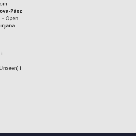
anom
dova-Páez
a
– Open
irjana
i
Unseen) i