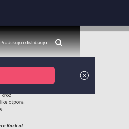
Produkcija i distribucija
 kao
šnjih
a kroz
like otpora.
se
are Back at