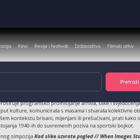
Filmski arhiv
acija
Kino
Revije i festivali
Izdavaštvo
ta i njegove izbrisane ili izmijenjene arhive, promatrajući ga
stvarana. Taj je otpor bio potaknut i proširen međunarodnim
rolaskom kroz priče od Hajdukovih nastojanja 1940-ih do dana
proširuje programsko promišljanje arhiva, slike i svjedočenj
put kulture, komunicirala s masama i stvarala kolektivne ob
em kontekstu brisani, mijenjani ili prešućivani, prati kako 
stojanja 1940-ih do suvremenih poziva na sportski bojkot.
dnog simpozija
Kad slike uzvrate pogled // When Images St