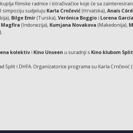
uplja filmske radnice i istraživačice koje će sa zainteresir
 U simpoziju sudjeluju
Karla Crnčević
(Hrvatska),
Anaís Cór
ija),
Bilge Emir
(Turska),
Verónica Boggio
i
Lorena Garcí
a Magfira
(Indonezija),
Kumjana Novakova
(Makedonija),
M
.
ena kolektiv
i
Kino Unseen
u suradnji s
Kino klubom Split
d Split i DHFA. Organizatorice programa su Karla Crnčević (