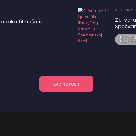
31.7.2026
Zatvaran
uradaka filmaša iz
Spačvan
MULTIM
MMC SK
sve novosti