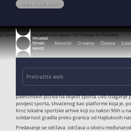
KINO KLUB SPLIT
Novosti
O nama
Članice
Eduk
Izlaganje Ivane Perić fokusira povijest lokalnog spor
platformu otpora, koja je oduvijek bila kolektivno 
organiziranjem i kolegijalnošću, što će se vidjeti p
palestinskih poziva na bojkot sporta. Ovo izlaganje 
povijest sporta, shvaćenog kao platforme koja je, po
Kroz lokalne sportske arhive koji su nakon 90ih u naš
solidarnost gradila preko granica: od Hajdukovih na
Predavanje se održava održava u okviru međunaro