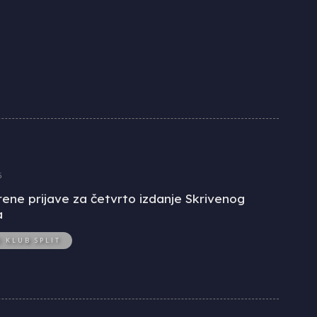
6
ene prijave za četvrto izdanje Skrivenog
a
O KLUB SPLIT