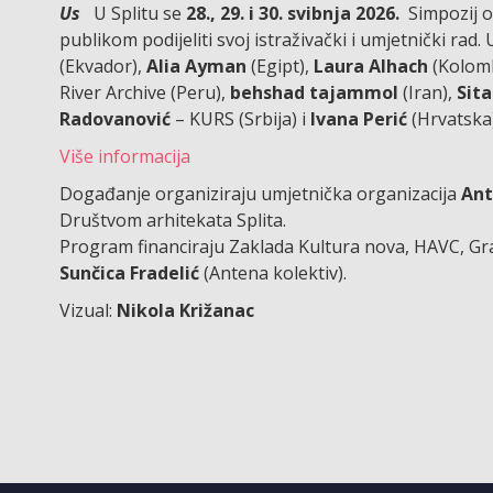
Us
U Splitu se
28., 29. i 30. svibnja 2026.
Simpozij ok
publikom podijeliti svoj istraživački i umjetnički rad.
(Ekvador),
Alia Ayman
(Egipt),
Laura Alhach
(Kolomb
River Archive (Peru),
behshad tajammol
(Iran),
Sit
Radovanović
– KURS (Srbija) i
Ivana Perić
(Hrvatska)
Više informacija
Događanje organiziraju umjetnička organizacija
Ant
Društvom arhitekata Splita.
Program financiraju Zaklada Kultura nova, HAVC, Gra
Sunčica Fradelić
(Antena kolektiv).
Vizual:
Nikola Križanac