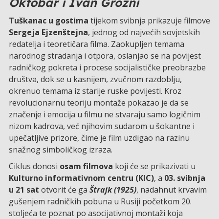
Oktobar i Ivan Grozni
Tuškanac u gostima
tijekom svibnja prikazuje filmove
Sergeja Ejzenštejna
, jednog od najvećih sovjetskih
redatelja i teoretičara filma. Zaokupljen temama
narodnog stradanja i otpora, oslanjao se na povijest
radničkog pokreta i procese socijalističke preobrazbe
društva, dok se u kasnijem, zvučnom razdoblju,
okrenuo temama iz starije ruske povijesti. Kroz
revolucionarnu teoriju montaže pokazao je da se
značenje i emocija u filmu ne stvaraju samo logičnim
nizom kadrova, već njihovim sudarom u šokantne i
upečatljive prizore, čime je film uzdigao na razinu
snažnog simboličkog izraza.
Ciklus donosi
osam filmova
koji će se prikazivati u
Kulturno informativnom centru (KIC)
, a
03. svibnja
u 21 sat
otvorit će ga
Štrajk (1925)
, nadahnut krvavim
gušenjem radničkih pobuna u Rusiji početkom 20.
stoljeća te poznat po asocijativnoj montaži koja