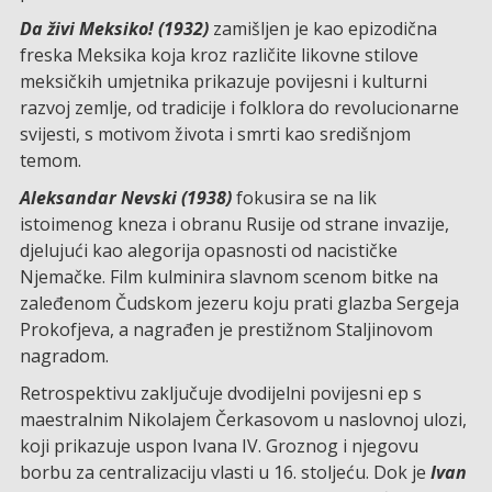
Da živi Meksiko! (1932)
zamišljen je kao epizodična
freska Meksika koja kroz različite likovne stilove
meksičkih umjetnika prikazuje povijesni i kulturni
razvoj zemlje, od tradicije i folklora do revolucionarne
svijesti, s motivom života i smrti kao središnjom
temom.
Aleksandar Nevski (1938)
fokusira se na lik
istoimenog kneza i obranu Rusije od strane invazije,
djelujući kao alegorija opasnosti od nacističke
Njemačke. Film kulminira slavnom scenom bitke na
zaleđenom Čudskom jezeru koju prati glazba Sergeja
Prokofjeva, a nagrađen je prestižnom Staljinovom
nagradom.
Retrospektivu zaključuje dvodijelni povijesni ep s
maestralnim Nikolajem Čerkasovom u naslovnoj ulozi,
koji prikazuje uspon Ivana IV. Groznog i njegovu
borbu za centralizaciju vlasti u 16. stoljeću. Dok je
Ivan