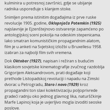
kulminira u potresnoj završnici, gdje se ubijanje
radnika uspoređuje s klanjem stoke.
Snimljen prema istinitim događajima iz prve ruske
revolucije 1905. godine,
Oklopnjača Potemkin (1925)
najslavnije je Ejzenštejnovo ostvarenje zapamćeno po
antologijskoj sceni pokolja na odeskim stepenicama.
Iako smatran komunističkim propagandnim alatom,
film je u anketi na Svjetskoj izložbi u Bruxellesu 1958.
izabran za najbolji film svih vremena.
Dok
Oktobar (1927)
, napisan i režiran s budućim
klasikom sovjetske kinematografije zvučnog razdoblja
Grigorijem Aleksandrovom, prati događaje koji
prethode Listopadskoj revoluciji i napadu na Zimski
dvorac u Petrogradu,
Staro i novo (1929)
kroz
propagandni ton slavi kolektivizaciju poljoprivrede
gradeći radnju oko jednog glavnog lika, naturščkinje
Marfe Lapinoj koja je uvjerljivo mogla izvoditi seoske
poslove.