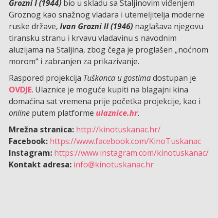
Grozni I (1944)
bio u skladu sa Staljinovim viđenjem
Groznog kao snažnog vladara i utemeljitelja moderne
ruske države,
Ivan Grozni II (1946)
naglašava njegovu
tiransku stranu i krvavu vladavinu s navodnim
aluzijama na Staljina, zbog čega je proglašen „noćnom
morom“ i zabranjen za prikazivanje.
Raspored projekcija
Tuškanca u gostima
dostupan je
OVDJE
. Ulaznice je moguće kupiti na blagajni kina
domaćina sat vremena prije početka projekcije, kao i
online
putem platforme
ulaznice.hr
.
Mrežna stranica:
http://kinotuskanac.hr/
Facebook:
https://www.facebook.com/KinoTuskanac
Instagram:
https://www.instagram.com/kinotuskanac/
Kontakt adresa:
info@kinotuskanac.hr