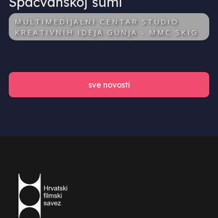
Spačvanskoj šumi
MULTIMEDIJALNI CENTAR STUDIO
KREATIVNIH IDEJA GUNJA - MMC SKIG
sve novosti