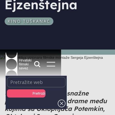
Ejzenštejna
KINO TUŠKANAC
U KIC-u pogledajte snažne
političke i povijesne drame među
kojima su Oklopnjača Potemkin,