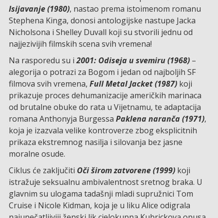
Isijavanje (1980)
, nastao prema istoimenom romanu
Stephena Kinga, donosi antologijske nastupe Jacka
Nicholsona i Shelley Duvall koji su stvorili jednu od
najjezivijih filmskih scena svih vremena!
Na rasporedu su i
2001: Odiseja u svemiru (1968)
–
alegorija o potrazi za Bogom i jedan od najboljih SF
filmova svih vremena,
Full Metal Jacket (1987)
koji
prikazuje proces dehumanizacije američkih marinaca
od brutalne obuke do rata u Vijetnamu, te adaptacija
romana Anthonyja Burgessa
Paklena naranča (1971)
,
koja je izazvala velike kontroverze zbog eksplicitnih
prikaza ekstremnog nasilja i silovanja bez jasne
moralne osude.
Ciklus će zaključiti
Oči širom zatvorene (1999)
koji
istražuje seksualnu ambivalentnost sretnog braka. U
glavnim su ulogama tadašnji mladi supružnici Tom
Cruise i Nicole Kidman, koja je u liku Alice odigrala
najupečatljiviji ženski lik cjelokupna Kubrickova opusa.