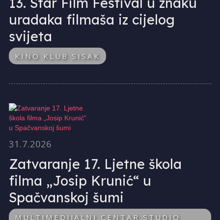
13. Star Film Festival u znaku
uradaka filmaša iz cijelog
svijeta
KINO KLUB SISAK
31.7.2026
Zatvaranje 17. Ljetne škola
filma „Josip Krunić“ u
Spačvanskoj šumi
MULTIMEDIJALNI CENTAR STUDIO