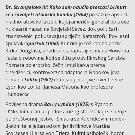
Dr. Strangelove ili: Kako sam naučio prestati brinuti
se i zavoljeti atomsku bombu (1964)
prikazuje apsurd
hladnoratovske krize u kojoj američki general pokreće
nuklearni napad na Sovjetski Savez, dok političari i
znanstvenici pokušavaju spriječiti katastrofu. Povijesni
spektakl
Spartak (1960)
Kubrick je režirao na poziv
Kirka Douglasa, a radi se o adaptaciji romana Howarda
Fasta o robovima koji se dižu protiv Rimskog Carstva.
Poznata po erotskoj čežnji muškarca prema
tinejdžerici, kontroverzna adaptacija Nabokovljeva
romana
Lolita (1961)
donosi upečatljive izvedbe Sue
Lyon kao Lolite i Jamesa Masona kao profesora
Humberta.
Povijesna drama
Barry Lyndon (1975)
s Ryanom
O'Nealom prati pripadnika nižeg staleža koji se penje
po društvenoj ljestvici. Smatra se Kubrickovim remek-
djelom te je jedan od omiljenih filmova Martina
Scorsesea i Larsa von Triera. Kultni psihološki horor