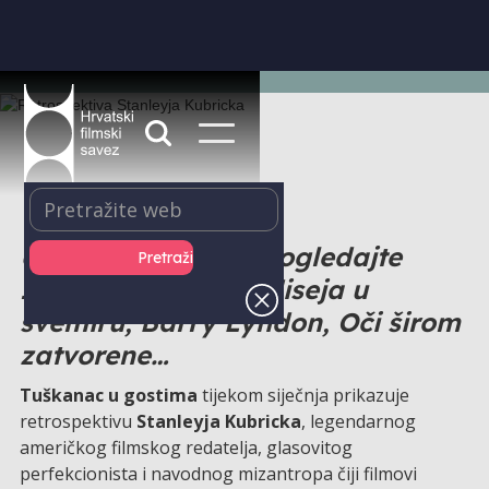
U centru Zagreba pogledajte
Isijavanje, 2001: Odiseja u
svemiru, Barry Lyndon, Oči širom
zatvorene…
Tuškanac u gostima
tijekom siječnja prikazuje
retrospektivu
Stanleyja Kubricka
, legendarnog
američkog filmskog redatelja, glasovitog
perfekcionista i navodnog mizantropa čiji filmovi