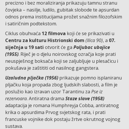
precizno i bez moraliziranja prikazuju tamnu stranu
čovjeka – nasilje, ludilo, gubitak slobode te apsurdan
odnos prema institucijama prožet snažnim filozofskim
i satiričnim podtekstom.
Ciklus obuhvaća
12 filmova
koji će se prikazivati u
Centru za kulturu Histrionski dom
(Ilica 90)
, a
07.
siječnja u 19 sati
otvorit će ga
Poljubac ubojice
(1955)
. Riječ je o djelu noirovskog ozračja koje prati
neuspješnog boksača koji se zaljubljuje u plesačicu i
pokušava je zaštititi od nasilnog gangstera.
Uzaludna pljačka (1956)
prikazuje pomno isplaniranu
pljačku koja propada zbog ljudskih slabosti, a film je
poslužio kao izravan uzor Tarantinu za
Pse iz
rezervoara
. Antiratna drama
Staze slave (1958)
adaptacija je romana Humphreyja Cobba, antiratnog
krika o apsurdima Prvog svjetskog rata, i prati
francuske vojnike dok postaju žrtve okrutnog vojnog
sustava.