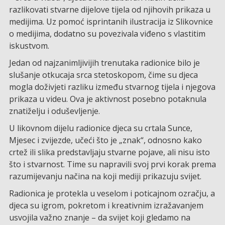
razlikovati stvarne dijelove tijela od njihovih prikaza u
medijima. Uz pomoć isprintanih ilustracija iz Slikovnice
o medijima, dodatno su povezivala viđeno s vlastitim
iskustvom.
Jedan od najzanimljivijih trenutaka radionice bilo je
slušanje otkucaja srca stetoskopom, čime su djeca
mogla doživjeti razliku između stvarnog tijela i njegova
prikaza u videu. Ova je aktivnost posebno potaknula
znatiželju i oduševljenje.
U likovnom dijelu radionice djeca su crtala Sunce,
Mjesec i zvijezde, učeći što je „znak“, odnosno kako
crtež ili slika predstavljaju stvarne pojave, ali nisu isto
što i stvarnost. Time su napravili svoj prvi korak prema
razumijevanju načina na koji mediji prikazuju svijet.
Radionica je protekla u veselom i poticajnom ozračju, a
djeca su igrom, pokretom i kreativnim izražavanjem
usvojila važno znanje – da svijet koji gledamo na