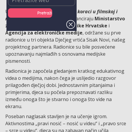
U sklopu projekta
Filmači – prvi koraci u filmskoj i
medijskoj pismenosti
, koji sufinanciraju
Ministarstvo
znanosti i obrazovanja Republike Hrvatske
i
Agencija za elektroničke medije
, održane su prve
radionice u tri objekta Dječjeg vrtića Sisak Novi, našeg
projektnog partnera. Radionice su bile posvećene
upoznavanju najmlađih s osnovama medijske
pismenosti.
Radionica je započela gledanjem kratkog edukativnog
videa o medijima, nakon čega je uslijedio razgovor
prilagođen dječjoj dobi. Jednostavnim pitanjaima i
primjerima, djeca su počela prepoznavati razliku
između onoga što je stvarno i onoga što vide na
ekranu.
Poseban naglasak stavljen je na učenje igrom.
Aktivnostima „pravi nosić – nosić u videu“ i „pravo srce
– srce u videu“, djeca su na zabavan način učila