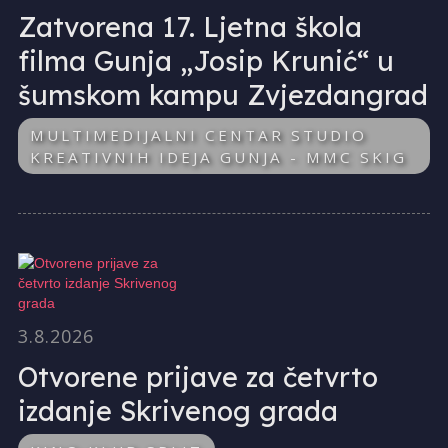
Zatvorena 17. Ljetna škola
filma Gunja „Josip Krunić“ u
šumskom kampu Zvjezdangrad
MULTIMEDIJALNI CENTAR STUDIO
KREATIVNIH IDEJA GUNJA - MMC SKIG
3.8.2026
Otvorene prijave za četvrto
izdanje Skrivenog grada