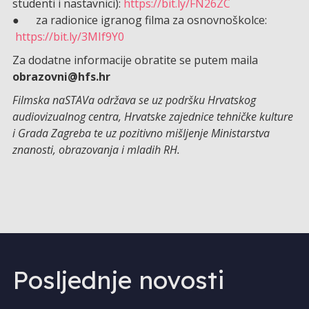
studenti i nastavnici):
https://bit.ly/FN26ZC
● za radionice igranog filma za osnovnoškolce:
https://bit.ly/3MIf9Y0
Za dodatne informacije obratite se putem maila
obrazovni@hfs.hr
Filmska naSTAVa održava se uz podršku Hrvatskog
audiovizualnog centra, Hrvatske zajednice tehničke kulture
i Grada Zagreba te uz pozitivno mišljenje Ministarstva
znanosti, obrazovanja i mladih RH.
Posljednje novosti