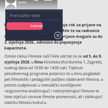
Hrvatski filmski savez produžuje rok za prijave na
13. zimski ciklus Filmske naSTAVe te na radionice
igranog filma za djecu. Nove prijave moguće su do
2. siječnja 2026., odnosno do popunjenja
kapaciteta.
Zimski ciklus Filmske naSTAVe održat će se
od
5. do 9.
siječnja 2026.
u
Kinu
Kinoteka (Kordunska 1, Zagreb),
svakog dana od 10:00 do 14:00 sati. Tijekom
petodnevnog programa polaznici će u kinu pogledati
pet filmološki i pedagoški pažljivo odabranih filmova, a
potom sudjelovati u metodički osmišljenim
razgovorima analizirajući i interpretirajući filmove te
time stječući osnove filmske pismenosti, ali i oblikujući
vlastitu filmsku kulturu.