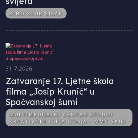
svijeta
KINO KLUB SISAK
31.7.2026
Zatvaranje 17. Ljetne škola
filma „Josip Krunić“ u
Spačvanskoj šumi
MULTIMEDIJALNI CENTAR STUDIO
KREATIVNIH IDEJA GUNJA - MMC SKIG