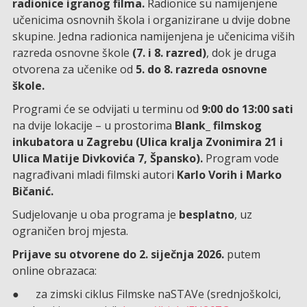
radionice igranog filma.
Radionice su namijenjene
učenicima osnovnih škola i organizirane u dvije dobne
skupine. Jedna radionica namijenjena je učenicima viših
razreda osnovne škole
(7. i 8. razred)
, dok je druga
otvorena za učenike od
5. do 8. razreda osnovne
škole.
Programi će se odvijati u terminu od
9:00 do 13:00 sati
na dvije lokacije – u prostorima
Blank_ filmskog
inkubatora u Zagrebu (Ulica kralja Zvonimira 21 i
Ulica Matije Divkovića 7, Špansko).
Program vode
nagrađivani mladi filmski autori
Karlo Vorih i Marko
Bičanić.
Sudjelovanje u oba programa je
besplatno
, uz
ograničen broj mjesta.
Prijave su otvorene do 2. siječnja 2026.
putem
online obrazaca:
● za zimski ciklus Filmske naSTAVe (srednjoškolci,