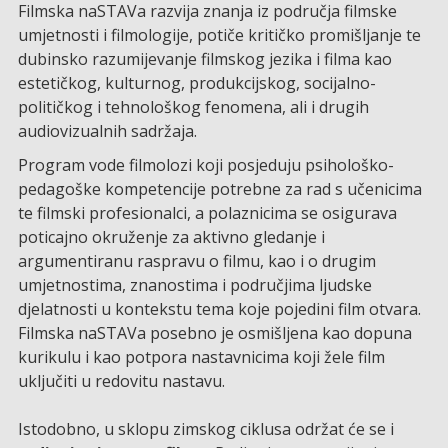
Filmska naSTAVa razvija znanja iz područja filmske
umjetnosti i filmologije, potiče kritičko promišljanje te
dubinsko razumijevanje filmskog jezika i filma kao
estetičkog, kulturnog, produkcijskog, socijalno-
političkog i tehnološkog fenomena, ali i drugih
audiovizualnih sadržaja.
Program vode filmolozi koji posjeduju psihološko-
pedagoške kompetencije potrebne za rad s učenicima
te filmski profesionalci, a polaznicima se osigurava
poticajno okruženje za aktivno gledanje i
argumentiranu raspravu o filmu, kao i o drugim
umjetnostima, znanostima i područjima ljudske
djelatnosti u kontekstu tema koje pojedini film otvara.
Filmska naSTAVa posebno je osmišljena kao dopuna
kurikulu i kao potpora nastavnicima koji žele film
uključiti u redovitu nastavu.
Istodobno, u sklopu zimskog ciklusa održat će se i