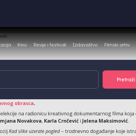
Filmski arhiv
acija
Kino
Revije i festivali
Izdavaštvo
Crnčević
. Na konzultacije se možete prijaviti s dokumentar
ti prihvaćena četiri projekta, a konzultacije će se održ
 svibnju u istom terminu.
avnog obrasca
.
selekcije na radionicu kreativnog dokumentarnog filma koja 
mjana Novakova
,
Karla Crnčević
i
Jelena Maksimović
.
ozij
Kad slike uzvrate pogled
– trodnevno događanje koje istra