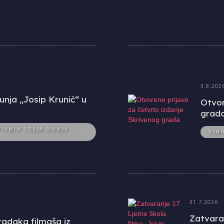
3.8.202
unja „Josip Krunić“ u
Otvor
grad
IVNIH IDEJA GUNJA -
KIN
31.7.2026
Zatvaran
uradaka filmaša iz