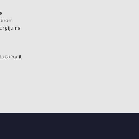
te
rodnom
urgiju na
luba Split