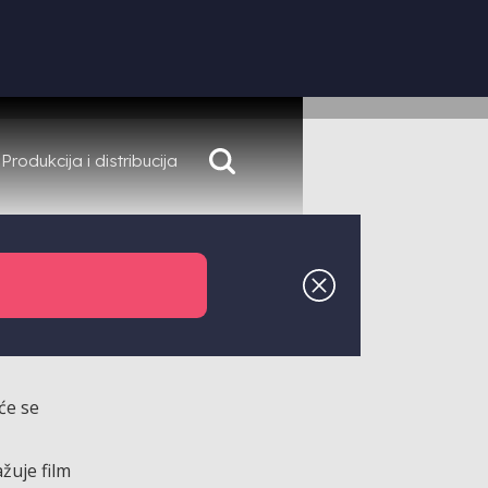
Produkcija i distribucija
nim filmskim
avati svake
će se
žuje film