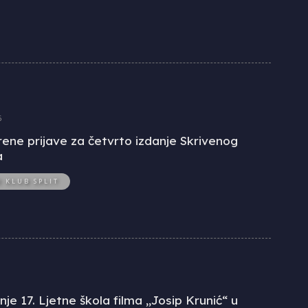
6
ene prijave za četvrto izdanje Skrivenog
a
O KLUB SPLIT
je 17. Ljetne škola filma „Josip Krunić“ u