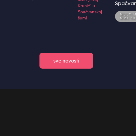
Spačvan
MULTIM
MMC SK
sve novosti