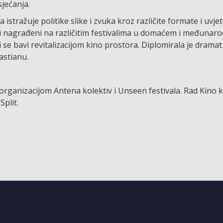
sjećanja.
 istražuje politike slike i zvuka kroz različite formate i uvje
su i nagrađeni na različitim festivalima u domaćem i međuna
i se bavi revitalizacijom kino prostora. Diplomirala je dramat
astianu.
rganizacijom Antena kolektiv i Unseen festivala. Rad Kino k
plit.