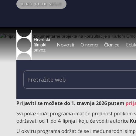
KINO KLUB SPLIT
Novosti
O nama
Članice
Eduk
Otvorene su prijave za online konzultacije s
Karlom 
projektima u svim fazama razvoja.
Na program će bi
subote u travnju od 12 do 14 sati i prvu subotu u
Prijaviti se možete do 1. travnja 2026 putem
prij
Svi polaznici/e programa imat će prednost prilikom 
održavati od 1. do 4. lipnja i koju će voditi autorice
Ku
U okviru programa održat će se i međunarodni simp