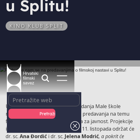
u Splitu!
KINO KLUB SPLIT
U okviru ovogodišnjeg osmog izdanja Male škole
medijske kulture organiziraju se predavanja na temu
filmske nastave koja su otvorena za javnost. Projekcije
i predavanja u periodu od 10. do 11. listopada održat će
dr. sc.
Ana Đordić
i dr. sc.
Jelena Modrić
, a pokrit će