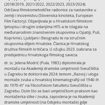
(2018/2019, 2021/2022, 2022/2023, 2023/2024).
Održava filmskometodičke radionice za nastavnike u
zemlji i inozemstvu (Slovenska kinoteka, European
Film Factory). Objavljivala je u Hrvatskom filmskom
ljetopisu i drugim izdanjima HFS-a te izlagala na
međunarodnim znanstvenim skupovima u Opatiji, Puli,
Koprivnici, Ljubljani i Beogradu te na stručnim
skupovima diljem Hrvatske. Članica je Hrvatskog
društva filmskih kritičara. U ožujku 2023. izabrana za
predsjednicu Hrvatskoga filmskog saveza.
dr. sc. Jelena Modrić (Pula, 1983.) diplomirala je
montažu na Akademiji dramske umjetnosti Sveučilišta
u Zagrebu te doktorirala 2024. temom „Razvoj i uloga
montaže zvuka u hrvatskoj kinematografiji od 1940-ih
do 1970-ih” na Filozofskom fakultetu Sveučilišta u
Zagrebu. Osim što se bavi umjetničkom praksom kao
montažerka slike i zvuka, zaposlena je na Akademiji
dramske umjetnosti (na Odsjeku montaže) gdje