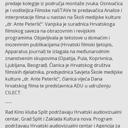
predaje kolegije iz područja montaže zvuka. Osnivačica
je i voditeljica Filmske naSTAVe te predavačica Analize i
interpretacije filma u nastavi na Školi medijske kulture
„dr. Ante Peterlić“. Vanjska je suradnica Hrvatskoga
filmskog saveza na obrazovnim i revijskim
programima. Objavljivala je tekstove u domaćim i
inozemnim publikacijama (Hrvatski filmski ljetopis,
Apparatus journal) te izlagala na međunarodnim
znanstvenim skupovima (Opatija, Pula, Koprivnica,
Ljubljana, Beograd). Članica je Hrvatskog društva
filmskih djelatnika, predsjednica Savjeta Škole medijske
kulture „dr. Ante Peterlić“, članica vijeća Dana
hrvatskog filma te predstavnica ADU u udruženju
CILECT.
----
Rad Kino kluba Split podržavaju Hrvatski audiovizualni
centar, Grad Split i Zaklada Kultura nova. Program
podržavaju Hrvatski audiovizualni centar i Agencija za