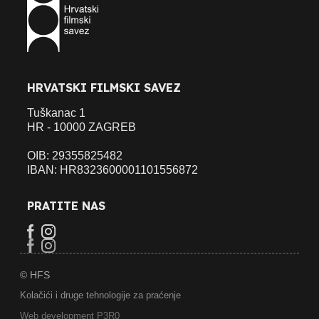
HRVATSKI FILMSKI SAVEZ
Tuškanac 1
HR - 10000 ZAGREB
OIB: 29355825482
IBAN: HR8323600001101556872
PRATITE NAS
© HFS
Kolačići i druge tehnologije za praćenje
Web development P3R0