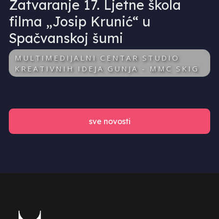
Zatvaranje 17. Ljetne škola
filma „Josip Krunić“ u
Spačvanskoj šumi
MULTIMEDIJALNI CENTAR STUDIO
KREATIVNIH IDEJA GUNJA - MMC SKIG
sve novosti