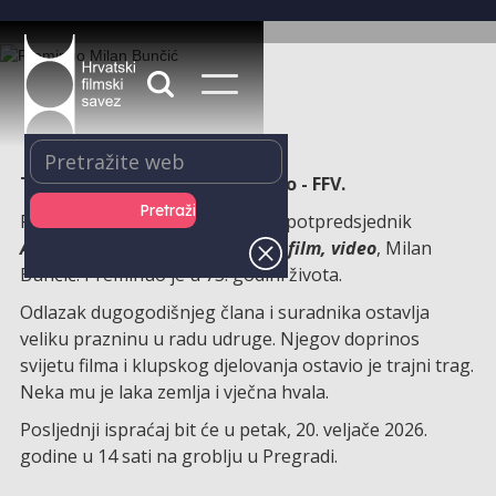
Tužna vijest za Autorski studio - FFV.
Preminuo je dugogodišnji član i potpredsjednik
Autorskog studija - fotografija, film, video
, Milan
Bunčić. Preminuo je u 73. godini života.
Odlazak dugogodišnjeg člana i suradnika ostavlja
veliku prazninu u radu udruge. Njegov doprinos
svijetu filma i klupskog djelovanja ostavio je trajni trag.
Neka mu je laka zemlja i vječna hvala.
Posljednji ispraćaj bit će u petak, 20. veljače 2026.
godine u 14 sati na groblju u Pregradi.