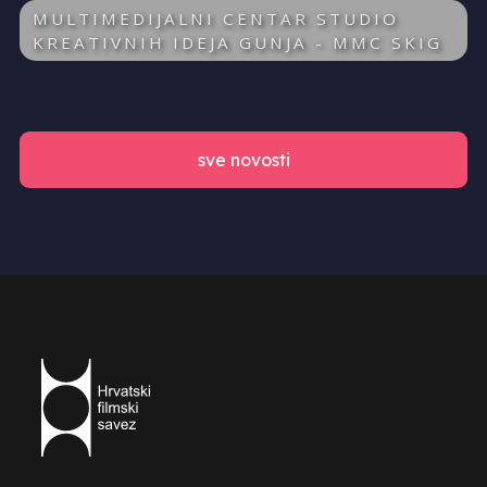
MULTIMEDIJALNI CENTAR STUDIO
KREATIVNIH IDEJA GUNJA - MMC SKIG
sve novosti