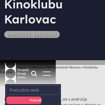
Kinoklubu
Karlovac
KINOKLUB KARLOVAC
Kinoklub Karlovac poziva autore_ice s područja
Karlovca i Karlovačke županije da se prijave s idejom za