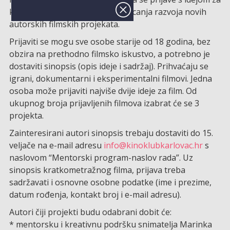
kratkometražni film s ciljem poticanja razvoja novih
autorskih filmskih projekata.
Prijaviti se mogu sve osobe starije od 18 godina, bez
obzira na prethodno filmsko iskustvo, a potrebno je
dostaviti sinopsis (opis ideje i sadržaj). Prihvaćaju se
igrani, dokumentarni i eksperimentalni filmovi. Jedna
osoba može prijaviti najviše dvije ideje za film. Od
ukupnog broja prijavljenih filmova izabrat će se 3
projekta.
Zainteresirani autori sinopsis trebaju dostaviti do 15.
veljače na e-mail adresu
info@kinoklubkarlovac.hr
s
naslovom “Mentorski program-naslov rada”. Uz
sinopsis kratkometražnog filma, prijava treba
sadržavati i osnovne osobne podatke (ime i prezime,
datum rođenja, kontakt broj i e-mail adresu).
Autori čiji projekti budu odabrani dobit će:
* mentorsku i kreativnu podršku snimatelja Marinka