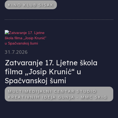
KINO KLUB SISAK
31.7.2026
Zatvaranje 17. Ljetne škola
filma „Josip Krunić“ u
Spačvanskoj šumi
MULTIMEDIJALNI CENTAR STUDIO
KREATIVNIH IDEJA GUNJA - MMC SKIG