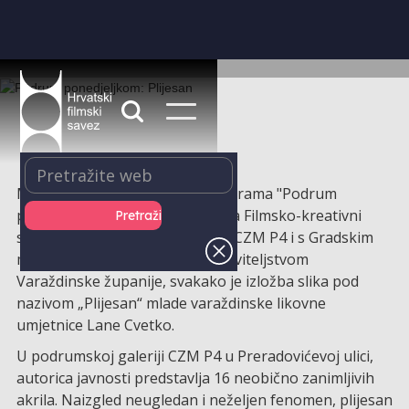
Među vrhuncima 6. sezone programa "Podrum
ponedjeljkom“ što ga organizira Filmsko-kreativni
studio VANIMA u partnerstvu s CZM P4 i s Gradskim
muzejom Varaždin, a pod pokroviteljstvom
Varaždinske županije, svakako je izložba slika pod
nazivom „Plijesan“ mlade varaždinske likovne
umjetnice Lane Cvetko.
U podrumskoj galeriji CZM P4 u Preradovićevoj ulici,
autorica javnosti predstavlja 16 neobično zanimljivih
akrila. Naizgled neugledan i neželjen fenomen, plijesan