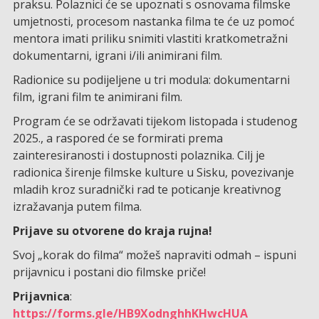
praksu. Polaznici će se upoznati s osnovama filmske
umjetnosti, procesom nastanka filma te će uz pomoć
mentora imati priliku snimiti vlastiti kratkometražni
dokumentarni, igrani i/ili animirani film.
Radionice su podijeljene u tri modula: dokumentarni
film, igrani film te animirani film.
Program će se održavati tijekom listopada i studenog
2025., a raspored će se formirati prema
zainteresiranosti i dostupnosti polaznika. Cilj je
radionica širenje filmske kulture u Sisku, povezivanje
mladih kroz suradnički rad te poticanje kreativnog
izražavanja putem filma.
Prijave su otvorene do kraja rujna!
Svoj „korak do filma“ možeš napraviti odmah – ispuni
prijavnicu i postani dio filmske priče!
Prijavnica
:
https://forms.gle/HB9XodnghhKHwcHUA