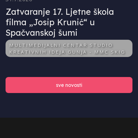
Zatvaranje 17. Ljetne škola
filma „Josip Krunić“ u
Spačvanskoj šumi
MULTIMEDIJALNI CENTAR STUDIO
KREATIVNIH IDEJA GUNJA - MMC SKIG
sve novosti