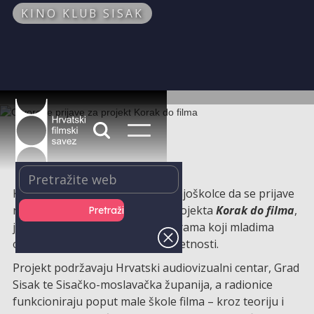
KINO KLUB SISAK
Kino klub Sisak poziva sve srednjoškolce da se prijave
na filmske radionice u sklopu projekta
Korak do filma
,
jedinstvenog edukativnog programa koji mladima
otvara vrata u svijet filmske umjetnosti.
Projekt podržavaju Hrvatski audiovizualni centar, Grad
Sisak te Sisačko-moslavačka županija, a radionice
funkcioniraju poput male škole filma – kroz teoriju i