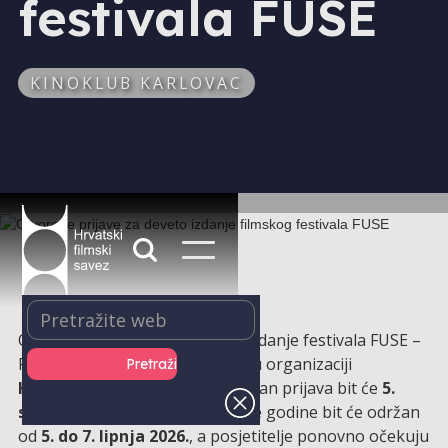
festivala FUSE
KINOKLUB KARLOVAC
Otvorene su prijave za deveto izdanje festivala FUSE –
Film Under Severe Experiment, u organizaciji
Kinokluba Karlovac
, a završni dan prijava bit će
5.
siječnja 2026..
Festival FUSE ove godine bit će održan
od
5. do 7. lipnja 2026.
, a posjetitelje ponovno očekuju