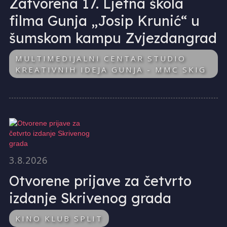
Zatvorena 17. Ljetna škola
filma Gunja „Josip Krunić“ u
šumskom kampu Zvjezdangrad
MULTIMEDIJALNI CENTAR STUDIO
KREATIVNIH IDEJA GUNJA - MMC SKIG
3.8.2026
Otvorene prijave za četvrto
izdanje Skrivenog grada
KINO KLUB SPLIT