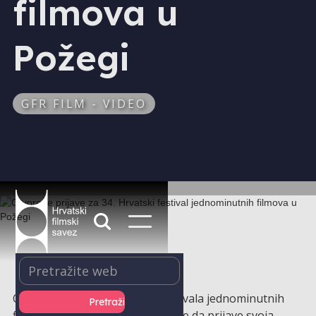
filmova u
Požegi
GFR FILM - VIDEO
Organizatori 34. Hrvatskog festivala jednominutnih
filmova pozivaju autore i autorice da prijave svoja