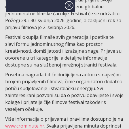
ostvarenja i postanu dio jedinstvene globalne
jednominutne filmske čarolije. Festival će se održati u
Požegi 29. i 30. svibnja 2026. godine, a zaključni rok za
prijavu filmova je 2. svibnja 2026.
Festival okuplja filmaše svih generacija i poetika te
slavi formu jednominutnog filma kao prostor
kreativnosti, domišljatosti i izražajne snage. Prijave su
otvorene u tri kategorije, a detaljne informacije
dostupne su na službenoj mrežnoj stranici festivala.
Posebna nagrada bit će dodijeljena autoru s najvećim
brojem prijavljenih filmova, čime organizatori dodatno
potiču sudjelovanje i stvaralačku energiju. Svi
zainteresirani pozvani su da o pozivu obavijeste i svoje
kolege i prijatelje čije filmove festival također s
veseljem očekuje.
Više informacija o prijavama i pravilima dostupno je na
www.crominute.hr
. Svaka prijavljena minuta doprinosi