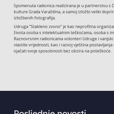
Spomenuta radionica realizirana je u partnerstvu s
kulture Grada Varaždina, a samoj izložbi veliki dopr
izložbenih fotografija.
Udruga "Stakleno zvono" je kao neprofitna organizac
života osoba s intelektualnim teškoćama, osoba s inv
Raznovrsnim radionicama volonteri Udruge i vanjski s
vlastite vrijednosti, kao i razvoj vještina postavljan
ojačati svoje sposobnosti bez obzira na poteškoće.
Posljednje novosti