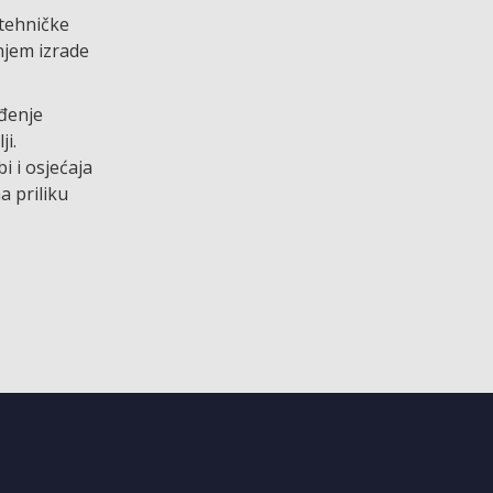
 tehničke
njem izrade
eđenje
i.
i i osjećaja
a priliku