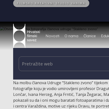
FILMSKO-KREATIVNI STUDIO VANIMA
Novosti
O nama
Članice
Eduk
U sklopu programa “Podrum ponedjeljkom” kojeg već
ponedjeljak 8. listopada u varaždinskom Centru za m
fotografija članica i članova udruge “Stakleno zvono”
Na molbu članova Udruge “Stakleno zvono” tijekom t
fotografije koju je vodio umirovljeni profesor Dragut
Lončar, Ivana Herceg, Anja Frntić, Tanja Žegarac, M
pokazali su da i oni mogu baratati fotoaparatima i da
i centra Varaždina, motive uz rijeku Dravu, te portrete