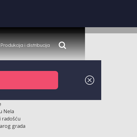
Produkcija i distribucija
A, u
ožba
e
su Nela
i radošću
Starog grada