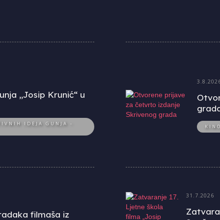
3.8.202
unja „Josip Krunić“ u
Otvor
grad
IVNIH IDEJA GUNJA -
KIN
31.7.2026
Zatvaran
uradaka filmaša iz