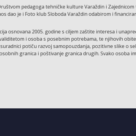
 Društvom pedagoga tehničke kulture Varaždin i Zajednicom
inos dao je i Foto klub Sloboda Varaždin odabirom i financira
ija osnovana 2005. godine s ciljem zaštite interesa i unapr
aliditetom i osoba s posebnim potrebama, te njihovih obitelj
uradnici potiču razvoj samopouzdanja, pozitivne slike o seb
ja osobnih granica i poštivanje granica drugih. Svako osoba im