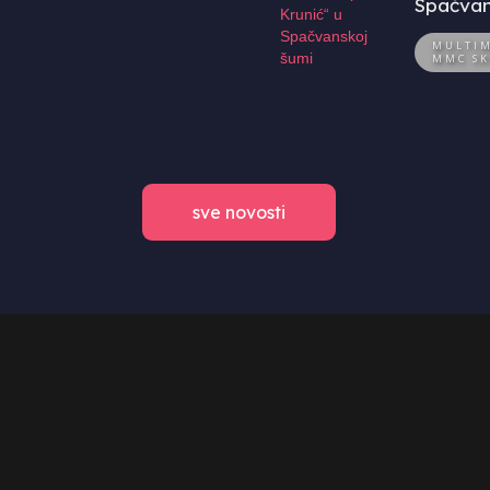
Spačvan
MULTIM
MMC SK
sve novosti