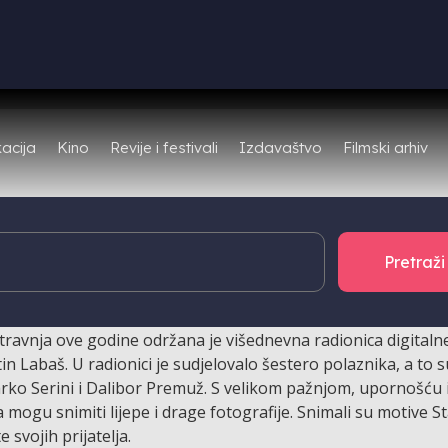
Filmski arhiv
acija
Kino
Revije i festivali
Izdavaštvo
 sedmu sezonu organizira Filmsko-kreativni studio VANIM
lade i nezavisnu kulturu P4 svečano je otvorena skupna izl
.
ravnja ove godine održana je višednevna radionica digitaln
in Labaš. U radionici je sudjelovalo šestero polaznika, a to 
arko Serini i Dalibor Premuž. S velikom pažnjom, upornošću 
 mogu snimiti lijepe i drage fotografije. Snimali su motive 
 svojih prijatelja.