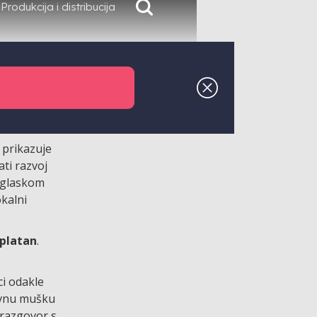
Produkcija i distribucija
 prikazuje
ti razvoj
naglaskom
okalni
platan
.
ci odakle
lavnu mušku
e razgovor s