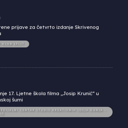
6
ene prijave za četvrto izdanje Skrivenog
a
O KLUB SPLIT
je 17. Ljetne škola filma „Josip Krunić“ u
skoj šumi
EDIJALNI CENTAR STUDIO KREATIVNIH IDEJA GUNJA -
IG