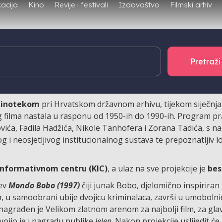
Filmski arhiv
acija
Kino
Revije i festivali
Izdavaštvo
a krimi filmska naslova o lokalnim
Ritam zločina
kinotekom
pri Hrvatskom državnom arhivu, tijekom siječnja
g filma nastala u rasponu od 1950-ih do 1990-ih. Program pra
ovića, Fadila Hadžića, Nikole Tanhofera i Zorana Tadića, s 
g i neosjetljivog institucionalnog sustava te prepoznatljiv l
informativnom centru (KIC)
, a ulaz na sve projekcije je
bes
ćev
Mondo Bobo (1997)
čiji junak Bobo, djelomično inspiriran
a
, u samoobrani ubije dvojicu kriminalaca, završi u umobolni
 nagrađen je Velikom zlatnom arenom za najbolji film, za g
vojio je i nagradu publike
Jelen
. Nakon projekcije uslijedit ć