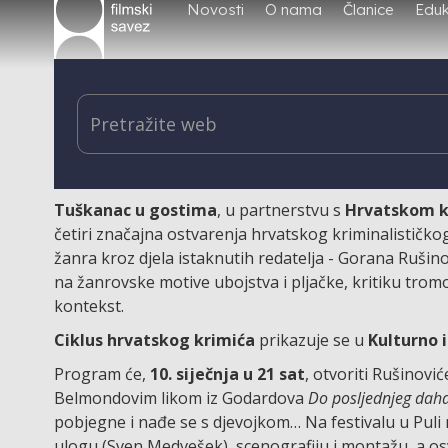
Novosti
O nama
Članice
Eduk
U KIC-u pogledajte četiri domać
autsajderima, među kojima je i 
Tuškanac u gostima
, u partnerstvu s
Hrvatskom 
četiri značajna ostvarenja hrvatskog kriminalističko
žanra kroz djela istaknutih redatelja - Gorana Rušin
na žanrovske motive ubojstva i pljačke, kritiku tromo
kontekst.
Ciklus hrvatskog krimića
prikazuje se u
Kulturno 
Program će,
10. siječnja u 21 sat
, otvoriti Rušinovi
Belmondovim likom iz Godardova
Do posljednjeg dah
pobjegne i nađe se s djevojkom… Na festivalu u Puli
ulogu (Sven Medvešek), scenografiju i montažu, a os