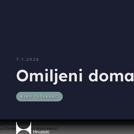
7.1.2026
Omiljeni domać
KINO TUŠKANAC