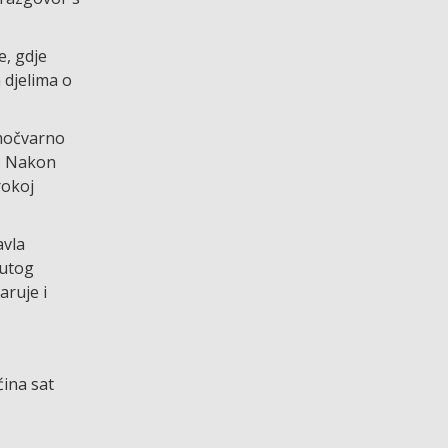
e, gdje
 djelima o
 močvarno
. Nakon
rokoj
vla
nutog
aruje i
ćina sat