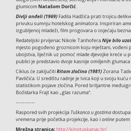
glumicom
Natašom Dorčić
.
Divlji anđeli (1969)
Fadila Hadžića prati trojicu deli
privuku sumnju hotelskog animatora. Inspiriran ame
izgubljenoj mladeži, film progovara o osjećaju beznađ
Redateljski prvijenac Nikole Tanhofera
Nije bilo uza
mjesto pogođeno groznicom koju mještani, vođeni p
ubojstva, liječnik uz pomoć mlade djevojke kreće u p
publici je predstavio dvoje kasnije omiljenih glumaca 
Ciklus će zaključiti
Ritam zločina (1981)
Zorana Tadić
Pavličića. U središtu radnje je Ivica koji u svoju k
statistikom pojave zločina. Pored briljantne međuigre
Božidarka Frajt kao „glas razuma“.
-----------
Raspored svih projekcija
Tuškanca u gostima
dostupa
vremena prije početka projekcije, kao i
online
putem 
Mrežna stranica:
http://kinotuskanac.hr/