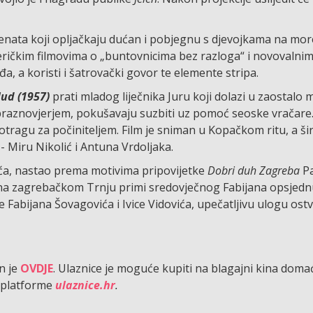
kvenata koji opljačkaju dućan i pobjegnu s djevojkama na mor
ričkim filmovima o „buntovnicima bez razloga“ i novovalnim
a, a koristi i šatrovački govor te elemente stripa.
lud (1957)
prati mladog liječnika Juru koji dolazi u zaostalo
raznovjerjem, pokušavaju suzbiti uz pomoć seoske vračare
otragu za počiniteljem. Film je sniman u Kopačkom ritu, a ši
- Miru Nikolić i Antuna Vrdoljaka.
a, nastao prema motivima pripovijetke
Dobri duh Zagreba
Pa
uću na zagrebačkom Trnju primi sredovječnog Fabijana opsjed
 Fabijana Šovagovića i Ivice Vidovića, upečatljivu ulogu ostv
n je
OVDJE
. Ulaznice je moguće kupiti na blagajni kina doma
platforme
ulaznice.hr
.