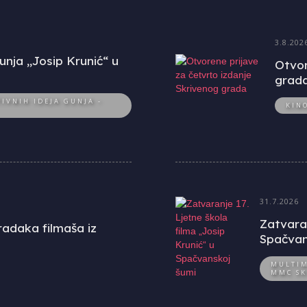
3.8.202
unja „Josip Krunić“ u
Otvor
grad
IVNIH IDEJA GUNJA -
KIN
31.7.2026
Zatvaran
uradaka filmaša iz
Spačvan
MULTIM
MMC SK