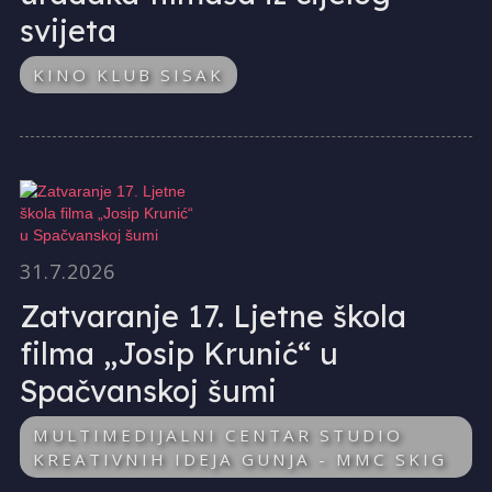
svijeta
KINO KLUB SISAK
31.7.2026
Zatvaranje 17. Ljetne škola
filma „Josip Krunić“ u
Spačvanskoj šumi
MULTIMEDIJALNI CENTAR STUDIO
KREATIVNIH IDEJA GUNJA - MMC SKIG