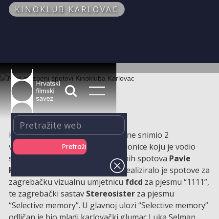
KINOKLUB KARLOVAC
Kinoklub Karlovac prošle je godine snimio 2
videospota, u okviru filmske radionice koju je vodio
snimatelj i autor brojnih glazbenih spotova
Pavle
Kocanjer
. Ukupno 6 polaznika realiziralo je spotove za
zagrebačku vizualnu umjetnicu
fdcd
za pjesmu “1111”,
te zagrebački sastav
Stereosister
za pjesmu
“Selective memory”. U glavnoj ulozi “Selective memory”
odličan je bio mladi karlovački glumac Luka Selman.