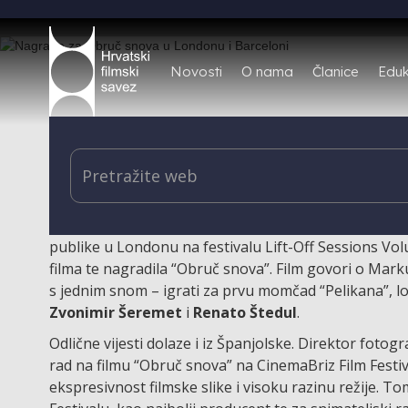
Novosti
O nama
Članice
Eduk
Igrani film “Obruč snova”, koji je nastao ove godine
nagrada u Indiji, film je sada osvojio nagrade u Lond
Kratkometražni igrani film “Obruč snova”, scenarist
publike u Londonu na festivalu Lift-Off Sessions Vol
filma te nagradila “Obruč snova”. Film govori o Mark
s jednim snom – igrati za prvu momčad “Pelikana”, 
Zvonimir Šeremet
i
Renato Štedul
.
Odlične vijesti dolaze i iz Španjolske. Direktor fotog
rad na filmu “Obruč snova” na CinemaBriz Film Festiva
ekspresivnost filmske slike i visoku razinu režije. To