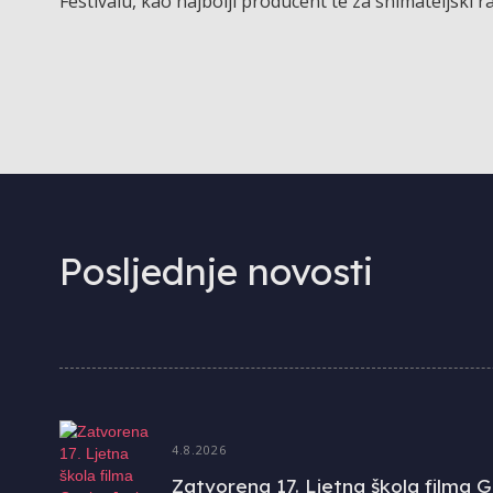
Festivalu, kao najbolji producent te za snimateljski ra
Posljednje novosti
4.8.2026
Zatvorena 17. Ljetna škola filma G