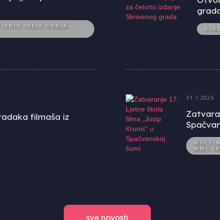
grad
IVNIH IDEJA GUNJA -
KIN
31.7.2026
Zatvaran
uradaka filmaša iz
Spačvan
MULTIM
MMC SK
sve novosti