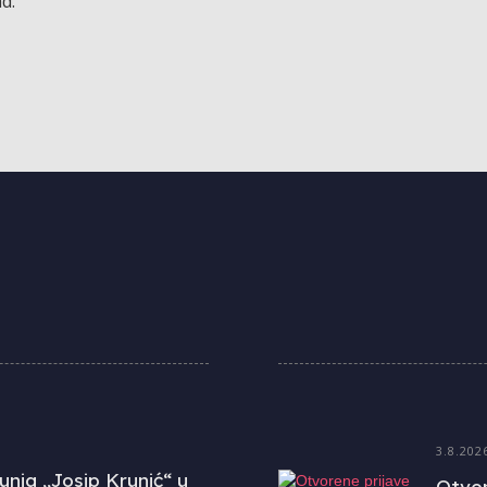
d.
3.8.202
unja „Josip Krunić“ u
Otvor