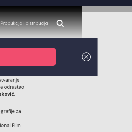
Produkcija i distribucija
. Nakon
 je nagradu
stvaranje
je odrastao
eković
,
grafije za
,
ional Film