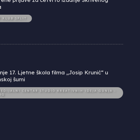
a
O KLUB SPLIT
je 17. Ljetne škola filma „Josip Krunić“ u
skoj šumi
EDIJALNI CENTAR STUDIO KREATIVNIH IDEJA GUNJA -
IG