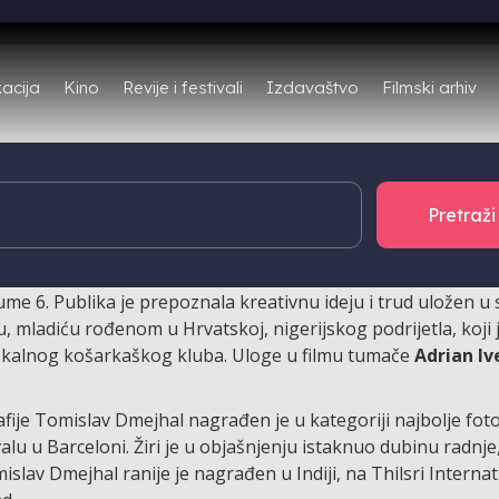
Filmski arhiv
acija
Kino
Revije i festivali
Izdavaštvo
 u produkciji Autorskog studija-FFV, osvojio je nove nagrade
onu i Barceloni.
a
Renata Štedula
i redatelja
Tomislava Dmejhala
, osvojio
ume 6. Publika je prepoznala kreativnu ideju i trud uložen u 
u, mladiću rođenom u Hrvatskoj, nigerijskog podrijetla, koji 
lokalnog košarkaškog kluba. Uloge u filmu tumače
Adrian Iv
rafije Tomislav Dmejhal nagrađen je u kategoriji najbolje foto
lu u Barceloni. Žiri je u objašnjenju istaknuo dubinu radnje
mislav Dmejhal ranije je nagrađen u Indiji, na Thilsri Internat