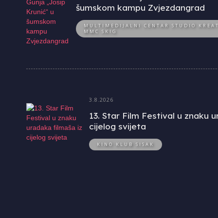
šumskom kampu Zvjezdangrad
MULTIMEDIJALNI CENTAR STUDIO KREAT
MMC SKIG
3.8.2026
13. Star Film Festival u znaku 
cijelog svijeta
KINO KLUB SISAK