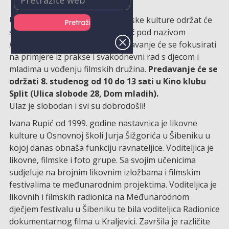
U okviru osme Male škole medijske kulture održat će
se javno predavanje
Ivane Rupić
pod nazivom
Metodologija rada u nastavi
. Predavanje će se fokusirati
na primjere iz prakse i svakodnevni rad s djecom i
mladima u vođenju filmskih družina.
Predavanje će se
održati 8. studenog od 10 do 13 sati u Kino klubu
Split (Ulica slobode 28, Dom mladih).
Ulaz je slobodan i svi su dobrodošli!
Ivana Rupić od 1999. godine nastavnica je likovne
kulture u Osnovnoj školi Jurja Šižgorića u Šibeniku u
kojoj danas obnaša funkciju ravnateljice. Voditeljica je
likovne, filmske i foto grupe. Sa svojim učenicima
sudjeluje na brojnim likovnim izložbama i filmskim
festivalima te međunarodnim projektima. Voditeljica je
likovnih i filmskih radionica na Međunarodnom
dječjem festivalu u Šibeniku te bila voditeljica Radionice
dokumentarnog filma u Kraljevici. Završila je različite