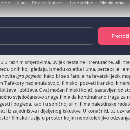
Filmski arhiv
acija
Kino
Revije i festivali
Izdavaštvo
aju u raznim smjerovima, uvijek nestalne i trenutačne, ali inte
eđu onih koji gledaju, između osjetila i uma, percepcije i emo
tanovita
igra pogleda
, kako bi se s farsija na hrvatski jezik mo
am Tafakory nadjenula svojoj filmskoj posveti iranskoj kinema
ližava i zbližava. Ovaj moćan filmski kolaž, sastavljen od st
i moćno svjedočanstvo snage filma da kontinuirano traga za 
sti i pogleda, kao i u soničnoj silini filma palestinske redat
zi iz zajedništva i dijeljenog iskustva. U konačnici, uz uzvr
rostor filmske iluzije u prostor kojim nepokolebljivo odzvanja