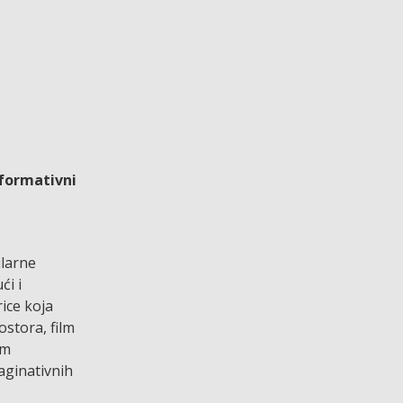
nformativni
ularne
ći i
ice koja
ostora, film
im
aginativnih