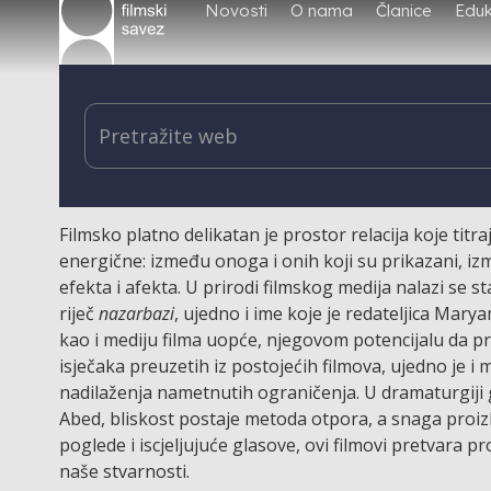
Novosti
O nama
Članice
Eduk
24. 6. 2025., 21 h
Filmsko platno delikatan je prostor relacija koje titr
energične: između onoga i onih koji su prikazani, izm
efekta i afekta. U prirodi filmskog medija nalazi se s
riječ
nazarbazi
, ujedno i ime koje je redateljica Mary
kao i mediju filma uopće, njegovom potencijalu da prib
isječaka preuzetih iz postojećih filmova, ujedno je 
nadilaženja nametnutih ograničenja. U dramaturgiji ge
Abed, bliskost postaje metoda otpora, a snaga proizla
poglede i iscjeljujuće glasove, ovi filmovi pretvara p
naše stvarnosti.