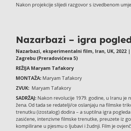
Nakon projekcije slijedi razgovor s izvedbenom umje
Nazarbazi – igra pogle
Nazarbazi, eksperimentalni film, Iran, UK, 2022 |
Zagrebu (Preradovićeva 5)
REŽIJA Maryam Tafakory
MONTAŽA:
Maryam Tafakory
ZVUK:
Maryam Tafakory
SADRŽAJ:
Nakon revolucije 1979. godine, u Iranu je 
žena. Od tada se redatelji/ce oslanjaju na filmske tri
trenutku (izostalog) dodira – a suptilna igra pogleda
zasićene, intenzivne filmske trenutke, preuzete iz go
kompilirane u pjesmu o ljubavi i žudnji. Film je ovje