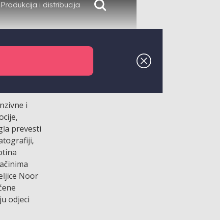
Produkcija i distribucija
nzivne i
cije,
gla prevesti
tografiji,
otina
načinima
eljice Noor
aćene
ju odjeci