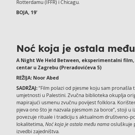
Rotterdamu (IFFR) i Chicagu.
BOJA, 19'
Noć koja je ostala međ
A Night We Held Between, eksperimentalni film, P
centar u Zagrebu (Preradovićeva 5)
REŽIJA: Noor Abed
SADRŽAJ:
“Film polazi od pjesme koju sam pronašla t
umjetnosti u Palestini. Zvučna biblioteka okuplja ori
mapirajući usmenu zvučnu povijest folklora. Korišten
pjeva ono što je nazvala pjesmom za borce”, stoji u iz
povezuje rituale i tradiciju s aktualnom društveno-p
lokalitetima,
Noć koja je ostala među nama
osluškuje p
izvedbi zajedništva.