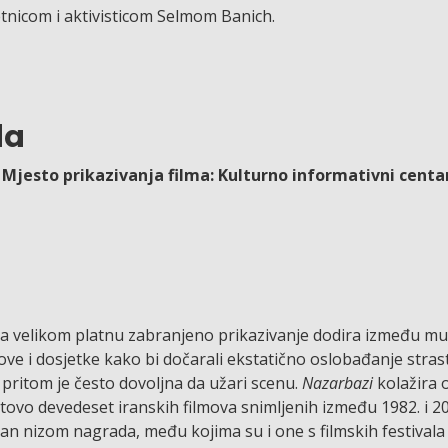
tnicom i aktivisticom Selmom Banich.
da
 Mjesto prikazivanja filma: Kulturno informativni centa
na velikom platnu zabranjeno prikazivanje dodira između mu
kove i dosjetke kako bi dočarali ekstatično oslobađanje strast
 pritom je često dovoljna da užari scenu.
Nazarbazi
kolažira 
tovo devedeset iranskih filmova snimljenih između 1982. i 20
nčan nizom nagrada, među kojima su i one s filmskih festivala