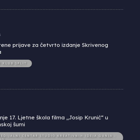
6
ene prijave za četvrto izdanje Skrivenog
a
O KLUB SPLIT
je 17. Ljetne škola filma „Josip Krunić“ u
skoj šumi
EDIJALNI CENTAR STUDIO KREATIVNIH IDEJA GUNJA -
IG