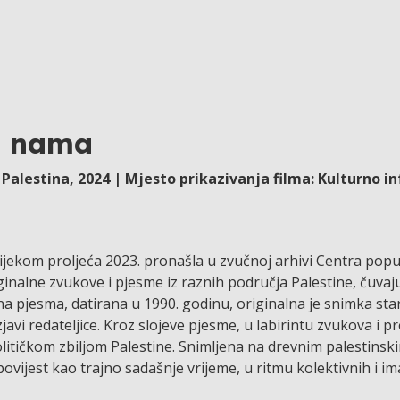
u nama
alestina, 2024 | Mjesto prikazivanja filma: Kulturno i
ijekom proljeća 2023. pronašla u zvučnoj arhivi Centra pop
ginalne zvukove i pjesme iz raznih područja Palestine, čuvaju
a pjesma, datirana u 1990. godinu, originalna je snimka star
javi redateljice. Kroz slojeve pjesme, u labirintu zvukova i pr
olitičkom zbiljom Palestine. Snimljena na drevnim palestinsk
ovijest kao trajno sadašnje vrijeme, u ritmu kolektivnih i im