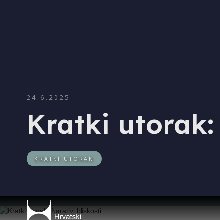
24.6.2025
Kratki utorak: 
KRATKI UTORAK