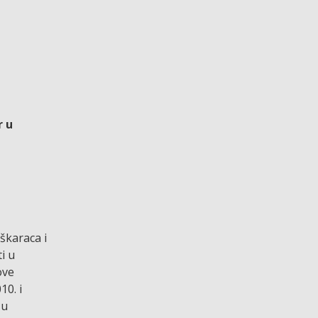
r u
škaraca i
i u
ove
10. i
 u