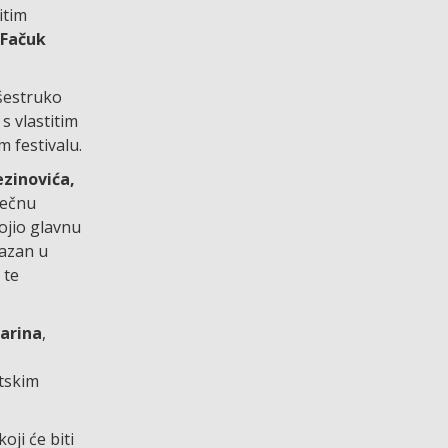
itim
Fačuk
šestruko
s vlastitim
 festivalu.
ezinovića,
sečnu
ojio glavnu
kazan u
 te
arina
,
itskim
oji će biti