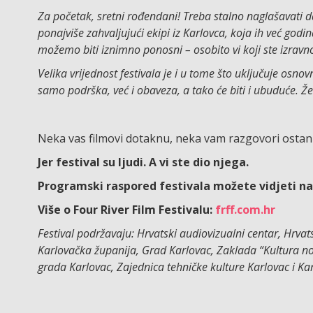
Za početak, sretni rođendani! Treba stalno naglašavati d
ponajviše zahvaljujući ekipi iz Karlovca, koja ih već god
možemo biti iznimno ponosni – osobito vi koji ste izravno 
Velika vrijednost festivala je i u tome što uključuje osno
samo podrška, već i obaveza, a tako će biti i ubuduće. Ž
Neka vas filmovi dotaknu, neka vam razgovori ostanu
Jer festival su ljudi. A vi ste dio njega.
Programski raspored festivala možete vidjeti na
Više o Four River Film Festivalu:
frff.com.hr
Festival podržavaju: Hrvatski audiovizualni centar, Hrvat
Karlovačka županija, Grad Karlovac, Zaklada “Kultura nov
grada Karlovac, Zajednica tehničke kulture Karlovac i Kar