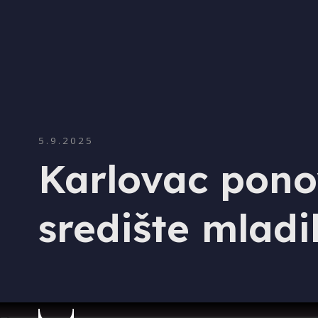
5.9.2025
Karlovac pono
središte mladi