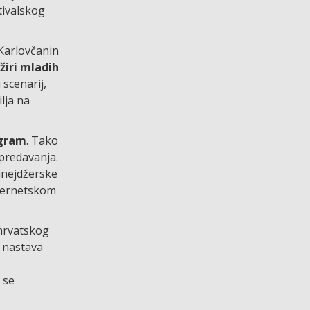
tivalskog
 Karlovčanin
žiri mladih
 scenarij,
lja na
ogram
. Tako
 predavanja.
tinejdžerske
nternetskom
 hrvatskog
o nastava
 se