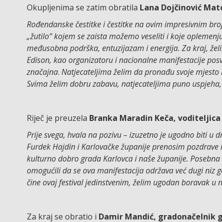
Okupljenima se zatim obratila
Lana Dojčinović Mato
Rođendanske čestitke i čestitke na ovim impresivnim brojk
„žutilo“ kojem se zaista možemo veseliti i koje oplemenj
međusobna podrška, entuzijazam i energija. Za kraj, želim
Edison, kao organizatoru i nacionalne manifestacije pos
značajna
.
Natjecateljima želim da pronađu svoje mjesto 
Svima želim dobru zabavu, natjecateljima puno uspjeha, 
Riječ je preuzela
Branka Maradin Keča, voditeljica
Prije svega, hvala na pozivu – izuzetno je ugodno biti u d
Furdek Hajdin i Karlovačke županije prenosim pozdrave i
kulturno dobro grada Karlovca i naše županije. Posebna 
omogućili da se ova manifestacija održava već dugi niz 
čine ovaj festival jedinstvenim, želim ugodan boravak u
Za kraj se obratio i
Damir Mandić, gradonačelnik g