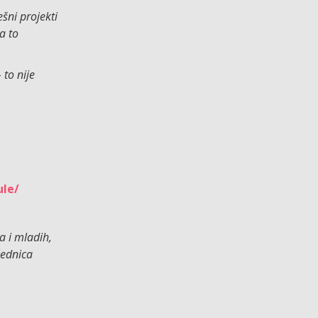
šni projekti
a to
 to nije
ule/
a i mladih,
jednica