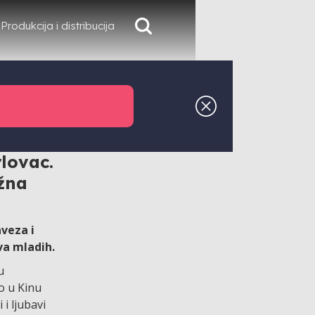
Produkcija i distribucija
 13.
er Film
lovac.
žna
aveza i
va mladih.
u
o u Kinu
i ljubavi