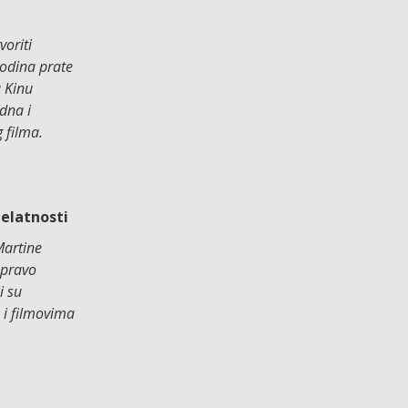
voriti
godina prate
u Kinu
dna i
 filma.
elatnosti
Martine
 pravo
i su
 i filmovima