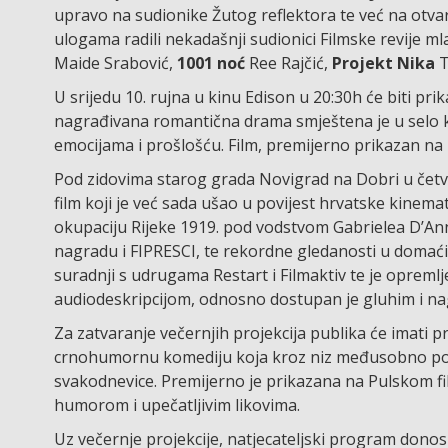
upravo na sudionike Žutog reflektora te već na otvar
ulogama radili nekadašnji sudionici Filmske revije mla
Maide Srabović,
1001 noć
Ree Rajčić,
Projekt Nika
T
U srijedu 10. rujna u kinu Edison u 20:30h će biti pri
nagrađivana romantična drama smještena je u selo ko
emocijama i prošlošću. Film, premijerno prikazan na 
Pod zidovima starog grada Novigrad na Dobri u četvr
film koji je već sada ušao u povijest hrvatske kinem
okupaciju Rijeke 1919. pod vodstvom Gabrielea D’Ann
nagradu i FIPRESCI, te rekordne gledanosti u domaćim k
suradnji s udrugama Restart i Filmaktiv te je opremlj
audiodeskripcijom, odnosno dostupan je gluhim i nag
Za zatvaranje večernjih projekcija publika će imati pr
crnohumornu komediju koja kroz niz međusobno pove
svakodnevice. Premijerno je prikazana na Pulskom fil
humorom i upečatljivim likovima.
Uz večernje projekcije, natjecateljski program donosi 