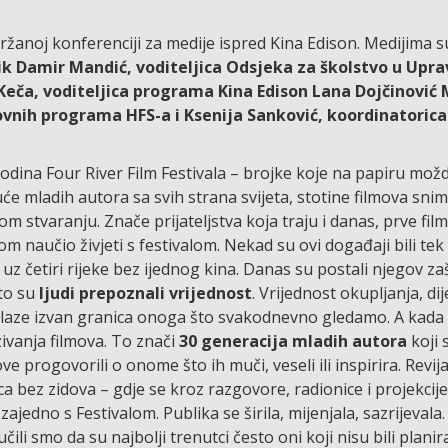
noj konferenciji za medije ispred Kina Edison. Medijima su
ik Damir Mandić, voditeljica Odsjeka za školstvo u Up
Keča, voditeljica programa Kina Edison Lana Dojčinović
zovnih programa HFS-a i Ksenija Sanković, koordinatorica 
odina Four River Film Festivala – brojke koje na papiru možd
uće mladih autora sa svih strana svijeta, stotine filmova sniml
om stvaranju. Znače prijateljstva koja traju i danas, prve fi
nom naučio živjeti s festivalom. Nekad su ovi događaji bili tek 
 četiri rijeke bez ijednog kina. Danas su postali njegov zaš
što su
ljudi prepoznali vrijednost
. Vrijednost okupljanja, dij
ji izlaze izvan granica onoga što svakodnevno gledamo. A ka
zivanja filmova. To znači
30 generacija mladih autora
koji 
e progovorili o onome što ih muči, veseli ili inspirira. Revija 
 bez zidova – gdje se kroz razgovore, radionice i projekcije
ajedno s Festivalom. Publika se širila, mijenjala, sazrijevala.
ili smo da su najbolji trenutci često oni koji nisu bili planir