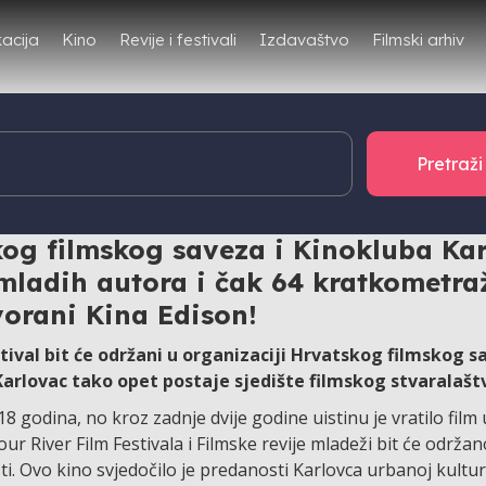
Filmski arhiv
acija
Kino
Revije i festivali
Izdavaštvo
nsko slavlje u znaku filma! Od 9. do
ilmske revije mladeži i 18. Four Riv
skog filmskog saveza i Kinokluba Kar
 mladih autora i čak 64 kratkometra
dvorani Kina Edison!
estival bit će održani u organizaciji Hrvatskog filmskog s
 Karlovac tako opet postaje sjedište filmskog stvaralašt
18 godina, no kroz zadnje dvije godine uistinu je vratilo film 
r River Film Festivala i Filmske revije mladeži bit će održan
i. Ovo kino svjedočilo je predanosti Karlovca urbanoj kulturi 