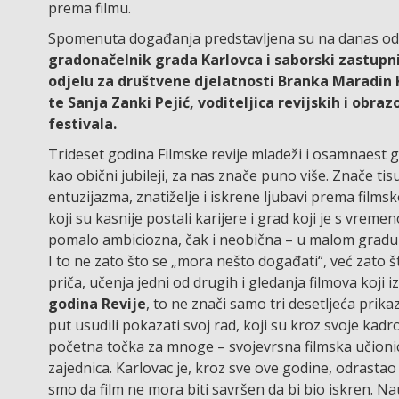
prema filmu.
Spomenuta događanja predstavljena su na danas održa
gradonačelnik grada Karlovca i saborski zastupn
odjelu za društvene djelatnosti Branka Maradin 
te Sanja Zanki Pejić, voditeljica revijskih i obra
festivala.
Trideset godina Filmske revije mladeži i osamnaest g
kao obični jubileji, za nas znače puno više. Znače tis
entuzijazma, znatiželje i iskrene ljubavi prema filmsk
koji su kasnije postali karijere i grad koji je s vreme
pomalo ambiciozna, čak i neobična – u malom gradu uz
I to ne zato što se „mora nešto događati“, već zato 
priča, učenja jedni od drugih i gledanja filmova ko
godina Revije
, to ne znači samo tri desetljeća prika
put usudili pokazati svoj rad, koji su kroz svoje kadrov
početna točka za mnoge – svojevrsna filmska učionica
zajednica. Karlovac je, kroz sve ove godine, odrastao z
smo da film ne mora biti savršen da bi bio iskren. Nauč