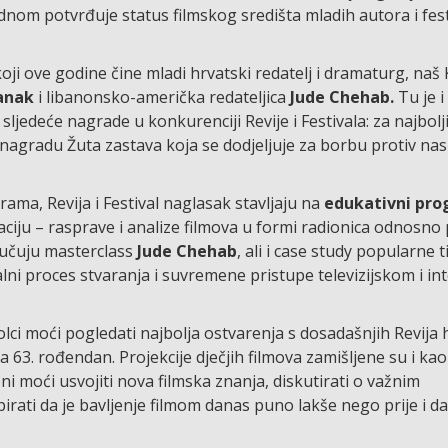
ednom potvrđuje status filmskog središta mladih autora i fes
koji ove godine čine mladi hrvatski redatelj i dramaturg, naš
anak
i libanonsko-američka redateljica
Jude Chehab.
Tu je i
ju sljedeće nagrade u konkurenciji Revije i Festivala: za najbolji
agradu Žuta zastava koja se dodjeljuje za borbu protiv nasi
ama, Revija i Festival naglasak stavljaju na
edukativni pr
aciju – rasprave i analize filmova u formi radionica odnosno
jučuju masterclass
Jude Chehab
, ali i case study popularne 
lni proces stvaranja i suvremene pristupe televizijskom i i
ci moći pogledati najbolja ostvarenja s dosadašnjih Revija
a 63. rođendan. Projekcije dječjih filmova zamišljene su i ka
i moći usvojiti nova filmska znanja, diskutirati o važnim
pirati da je bavljenje filmom danas puno lakše nego prije i da