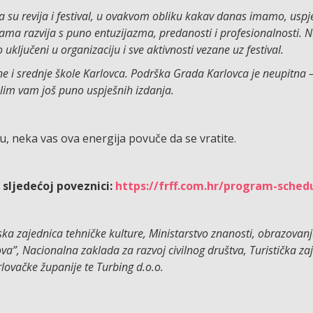
a su revija i festival, u ovakvom obliku kakav danas imamo, uspje
inama razvija s puno entuzijazma, predanosti i profesionalnosti. N
uključeni u organizaciju i sve aktivnosti vezane uz festival.
vne i srednje škole Karlovca. Podrška Grada Karlovca je neupitna –
elim vam još puno uspješnih izdanja.
, neka vas ova energija povuče da se vratite.
 sljedećoj poveznici:
https://frff.com.hr/program-sched
ska zajednica tehničke kulture, Ministarstvo znanosti, obrazovanj
a”, Nacionalna zaklada za razvoj civilnog društva, Turistička za
lovačke županije te Turbing d.o.o.