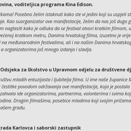
vina, voditeljica programa Kina Edison.
ama! Posebno želim istaknuti kako ste vi jedini koji su uspjeli st
uje. Kao suorganizator ove manifestacije, želim da nas još dugo 
 naglasiti kako je odluka da se festival otvori kratkim filmom, 
većenoj kratkom metru, Danima hrvatskog filma, izuzetno je vrije
i na međunarodnim festivalima, ali i na našim Danima hrvatskog
a organizatorima još mnogo izdanja i slavlja.
 Odsjeka za školstvo u Upravnom odjelu za društvene dj
ruštvu mladih entuzijasta i ljubitelja filma. U ime naše županice 
 čestitke povodom održavanja ove manifestacije, koja je postala
zahvala ide organizatorima, partnerima, volonterima i svima koj
godina. Dragim filmašima, posebice mladima koji svojim pričama
 našem gradu.
rada Karlovca i saborski zastupnik