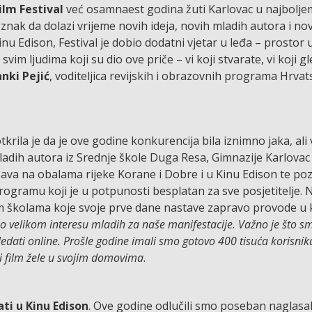
ilm Festival
već osamnaest godina žuti Karlovac u najbolje
 znak da dolazi vrijeme novih ideja, novih mladih autora i no
nu Edison, Festival je dobio dodatni vjetar u leđa – prostor
 svim ljudima koji su dio ove priče – vi koji stvarate, vi koji gl
nki Pejić
, voditeljica revijskih i obrazovnih programa Hrva
otkrila je da je ove godine konkurencija bila iznimno jaka, ali 
i mladih autora iz Srednje škole Duga Resa, Gimnazije Karlovac
ržava na obalama rijeke Korane i Dobre i u Kinu Edison te poz
ogramu koji je u potpunosti besplatan za sve posjetitelje. Na
m školama koje svoje prve dane nastave zapravo provode u 
i o velikom interesu mladih za naše manifestacije. Važno je što sm
ledati online. Prošle godine imali smo gotovo 400 tisuća korisnika
c i film žele u svojim domovima
.
ati u Kinu Edison
. Ove godine odlučili smo poseban naglasak