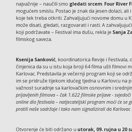
najvažnije – naučili smo
gledati srcem
.
Four River F
mogućem smislu. Postao je znak da jesen dolazi, ali i
koje tek treba otkriti. Zahvaljujući novome domu u Ki
može disati, gledati, razgovarati i rasti. A zahvaljujući
koji podržavate – Festival ima dušu, rekla je
Sanja Za
filmskog saveza
.
Ksenija Sanković
, koordinatorica Revije i Festivala, 
činjenica da su u istu koja broji 64 filma ušli filmov
Karlovac. Predstavila je večernji program koji se od
im se pridruže tijekom idućeg tjedna u Karlovcu na pr
važnost suradnje sa karlovačkim osnovnim i srednji
prijavljenih filmova – čak 1.622 filmske prijave - svjedoč
online dio festivala – natjecateljski program moći će se g
pratili naše sadržaje i tako nam signalizirali da Karlova
Otvorenje će biti održano u
utorak, 09. rujna u 20 s