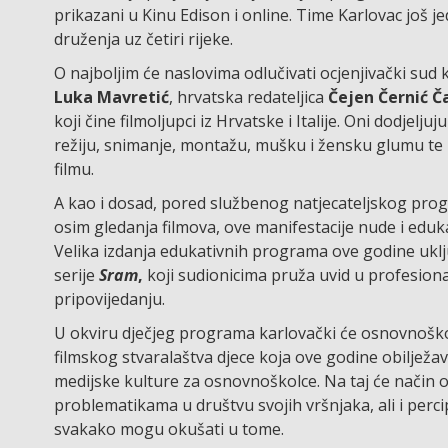
prikazani u Kinu Edison i online. Time Karlovac još j
druženja uz četiri rijeke.
O najboljim će naslovima odlučivati ocjenjivački sud 
Luka Mavretić
, hrvatska redateljica
Čejen Černić Č
koji čine filmoljupci iz Hrvatske i Italije. Oni dodjelju
režiju, snimanje, montažu, mušku i žensku glumu te n
filmu.
A kao i dosad, pored službenog natjecateljskog progr
osim gledanja filmova, ove manifestacije nude i eduk
Velika izdanja edukativnih programa ove godine ukl
serije
Sram
,
koji sudionicima pruža uvid u profesiona
pripovijedanju.
U okviru dječjeg programa karlovački će osnovnoškol
filmskog stvaralaštva djece koja ove godine obilježav
medijske kulture za osnovnoškolce. Na taj će način on
problematikama u društvu svojih vršnjaka, ali i perci
svakako mogu okušati u tome.