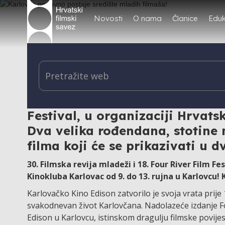
Novosti
O nama
Članice
Eduk
Pripremite se za veliko rođenda
rujna održat će se 30. izdanje F
Festival, u organizaciji Hrvat
Dva velika rođendana, stotine
filma koji će se prikazivati u 
30. Filmska revija mladeži i 18. Four River Film F
Kinokluba Karlovac od 9. do 13. rujna u Karlovcu!
Karlovačko Kino Edison zatvorilo je svoja vrata prije 
svakodnevan život Karlovčana. Nadolazeće izdanje Fou
Edison u Karlovcu, istinskom dragulju filmske povijest