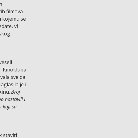
m
vih filmova
 u kojemu se
edate, vi
tskog
veseli
 i Kinokluba
vala sve da
glasila je i
kinu.
Broj
o nastavili i
 koji su
 staviti