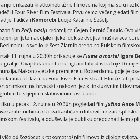
anju prikazati kratkometražne filmove na kojima su u različ
deži i Four River Film Festivala. Prvu ćemo večer gledati film
adije Tadića i
Komorebi
Lucije Katarine Šešelj.
kazan film
Zečji nasip
redateljice
Čejen Černić Čanak.
Ova vi
jem prijete nabujale rijeke, dok se dvojica muškaraca bore 
Berlinaleu, osvojio je šest Zlatnih arena na Pulskom filmskom
tak 11. rujna u 20:30h prikazuje se
Fiume o morte!
Igora B
atografije. Ovaj dokumentarno-igrani hibrid istražuje 16-mje
unzija. Nakon svjetske premijere u Rotterdamu, gdje je osv
inima, dolazi i na Four River Film Festival. Film će biti pri
en snimkom na hrvatski znakovni jezik, inkluzivnim titlovima
luhim te slijepim i slabovidnim osobama.
iliku u petak 12. rujna u 20:30h pogledati film
Južina
Ante M
zanih sudbina otkriva kaotičan i duhovit mozaik splitske
mskom festivalu, a oduševila je publiku prepoznatljivim spl
više od šezdeset kratkometražnih filmova iz cijelog svijeta, k