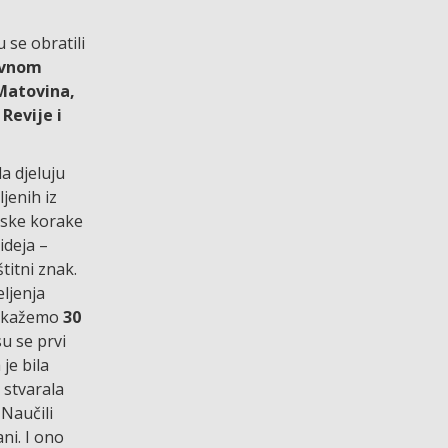
 se obratili
ravnom
 Matovina,
Revije i
a djeluju
jenih iz
lmske korake
ideja –
titni znak.
eljenja
da kažemo
30
su se prvi
je bila
 stvarala
 Naučili
ani. I ono