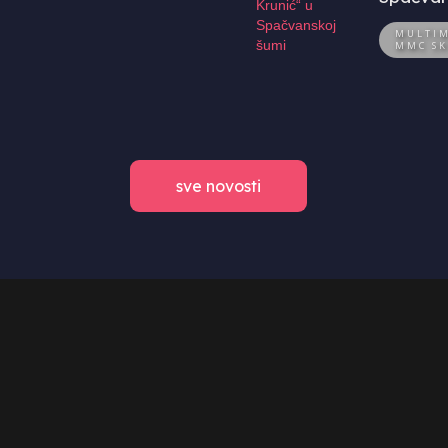
MULTIM
MMC SK
sve novosti