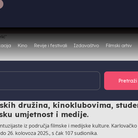
Filmski arhiv
acija
Kino
Revije i festivali
Izdavaštvo
e Peterlić” i ove godine donosi boga
mijenjen nastavnicima hrvatskog je
mskih družina, kinoklubovima, stud
sku umjetnost i medije.
tuzijaste iz područja filmske i medijske kulture. Karlovačko
 do 26. kolovoza 2025., s čak 107 sudionika.