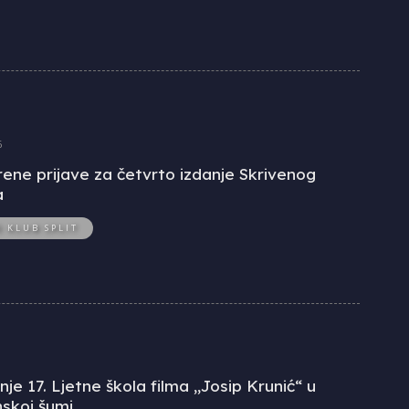
6
ene prijave za četvrto izdanje Skrivenog
a
O KLUB SPLIT
je 17. Ljetne škola filma „Josip Krunić“ u
skoj šumi