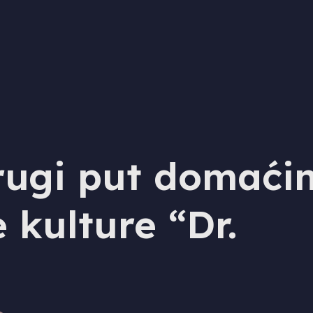
rugi put domaći
 kulture “Dr.