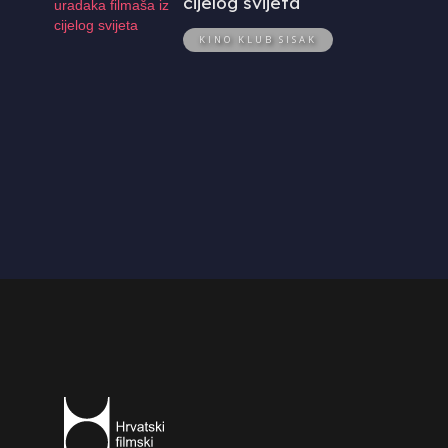
cijelog svijeta
KINO KLUB SISAK