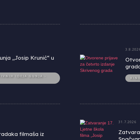
3.8.202
unja „Josip Krunić“ u
Otvor
grad
IVNIH IDEJA GUNJA -
KIN
31.7.2026
Zatvaran
uradaka filmaša iz
Spačvan