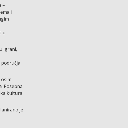
a –
rema i
rugim
a u
 igrani,
z područja
, osim
ma. Posebna
ska kultura
planirano je