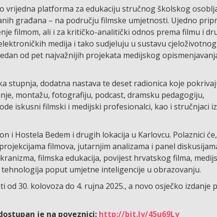
ao vrijedna platforma za edukaciju stručnog školskog osoblj
iranih građana – na području filmske umjetnosti. Ujedno prip
je filmom, ali i za kritičko-analitički odnos prema filmu i d
ektroničkih medija i tako sudjeluju u sustavu cjeloživotnog
 jedan od pet najvažnijih projekata medijskog opismenjavanj
 stupnja, dodatna nastava te deset radionica koje pokrivaju
nje, montažu, fotografiju, podcast, dramsku pedagogiju,
e iskusni filmski i medijski profesionalci, kao i stručnjaci i
on i Hostela Bedem i drugih lokacija u Karlovcu. Polaznici će
 projekcijama filmova, jutarnjim analizama i panel diskusija
ranizma, filmska edukacija, povijest hrvatskog filma, medij
 tehnologija poput umjetne inteligencije u obrazovanju.
ti od 30. kolovoza do 4. rujna 2025., a novo osječko izdanje 
dostupan je na poveznici:
http://bit.ly/45u69Ly