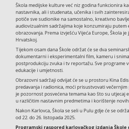
Škola medijske kulture već niz godina funkcionira k
nastavnika, ali i studenata, učenika i svih zainteres
potiče sve sudionike na samostalno, kreativno bavljen
audiovizualnim sadržajima koje konzumiraju putem el
obrazovanja. Prema izvješću Vijeća Europe, Škola je
Hrvatskoj.
Tijekom osam dana Škole održat će se dva seminarska
dokumentarni i eksperimentalni film, kameru i snima
postprodukciju zvuka i tv reportažu. Sve programe vod
edukacije i umjetnosti.
Obrazovni sadržaji odvijat će se u prostoru Kina Edis
predavanja i radionica, moći prisustvovati večernjim
je pozornost posvećena temama kao što su utjecaj ek
u različitim nastavnim predmetima i korištenje novih
Nakon Karlovca, Škola se seli u Pulu gdje će se održa
od 22. do 26. listopada 2025.
Programski raspored karlovačkog izdanja Škole 