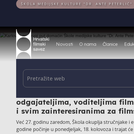
ŠKOLA MEDIJSKE KULTURE "DR. ANTE PETERLIĆ"
Novosti
O nama
Članice
Eduk
Škola medijske kulture “Dr. Ant
raznolik obrazovni program na
odgajateljima, voditeljima fil
i svim zainteresiranima za film
Već 27. godinu zaredom, Škola okuplja stručnjake i en
godine počinje u ponedjeljak, 18. kolovoza i trajat će