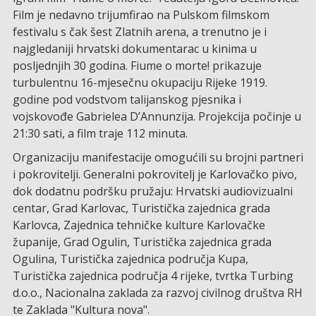
Film je nedavno trijumfirao na Pulskom filmskom
festivalu s čak šest Zlatnih arena, a trenutno je i
najgledaniji hrvatski dokumentarac u kinima u
posljednjih 30 godina. Fiume o morte! prikazuje
turbulentnu 16-mjesečnu okupaciju Rijeke 1919.
godine pod vodstvom talijanskog pjesnika i
vojskovođe Gabrielea D’Annunzija. Projekcija počinje u
21:30 sati, a film traje 112 minuta.
Organizaciju manifestacije omogućili su brojni partneri
i pokrovitelji. Generalni pokrovitelj je Karlovačko pivo,
dok dodatnu podršku pružaju: Hrvatski audiovizualni
centar, Grad Karlovac, Turistička zajednica grada
Karlovca, Zajednica tehničke kulture Karlovačke
županije, Grad Ogulin, Turistička zajednica grada
Ogulina, Turistička zajednica područja Kupa,
Turistička zajednica područja 4 rijeke, tvrtka Turbing
d.o.o., Nacionalna zaklada za razvoj civilnog društva RH
te Zaklada "Kultura nova".