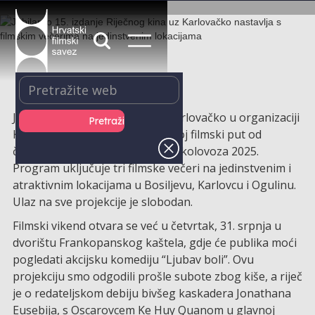
Jubilarno, 15. Riječno kino uz Karlovačko u organizaciji
Kinokluba Karlovac nastavlja svoj filmski put od
četvrtka 31. srpnja do subote 2. kolovoza 2025.
Program uključuje tri filmske večeri na jedinstvenim i
atraktivnim lokacijama u Bosiljevu, Karlovcu i Ogulinu.
Ulaz na sve projekcije je slobodan.
Filmski vikend otvara se već u četvrtak, 31. srpnja u
dvorištu Frankopanskog kaštela, gdje će publika moći
pogledati akcijsku komediju “Ljubav boli”. Ovu
projekciju smo odgodili prošle subote zbog kiše, a riječ
je o redateljskom debiju bivšeg kaskadera Jonathana
Eusebija, s Oscarovcem Ke Huy Quanom u glavnoj