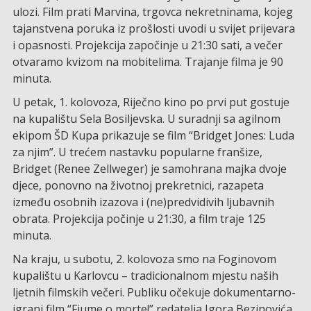
ulozi. Film prati Marvina, trgovca nekretninama, kojeg
tajanstvena poruka iz prošlosti uvodi u svijet prijevara
i opasnosti. Projekcija započinje u 21:30 sati, a večer
otvaramo kvizom na mobitelima. Trajanje filma je 90
minuta.
U petak, 1. kolovoza, Riječno kino po prvi put gostuje
na kupalištu Sela Bosiljevska. U suradnji sa agilnom
ekipom ŠD Kupa prikazuje se film “Bridget Jones: Luda
za njim”. U trećem nastavku popularne franšize,
Bridget (Renee Zellweger) je samohrana majka dvoje
djece, ponovno na životnoj prekretnici, razapeta
između osobnih izazova i (ne)predvidivih ljubavnih
obrata. Projekcija počinje u 21:30, a film traje 125
minuta.
Na kraju, u subotu, 2. kolovoza smo na Foginovom
kupalištu u Karlovcu – tradicionalnom mjestu naših
ljetnih filmskih večeri. Publiku očekuje dokumentarno-
igrani film “Fiume o morte!” redatelja Igora Bezinovića.