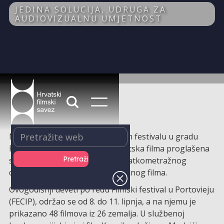
JEDINA SOLUCIJA, UDRUGA ZA
AUDIOVIZUALNU UMJETNOST
Na nedavno održanom Filmskom festivalu u gradu
Portovieju u Ekvadoru, dva hrvatska filma proglašena
su najboljima u kategorijama kratkometražnog
dokumentarnog i eksperimentalnog filma.
Ovogodišnji deveti po redu Filmski festival u Portovieju
(FECIP), održao se od 8. do 11. lipnja, a na njemu je
prikazano 48 filmova iz 26 zemalja. U službenoj