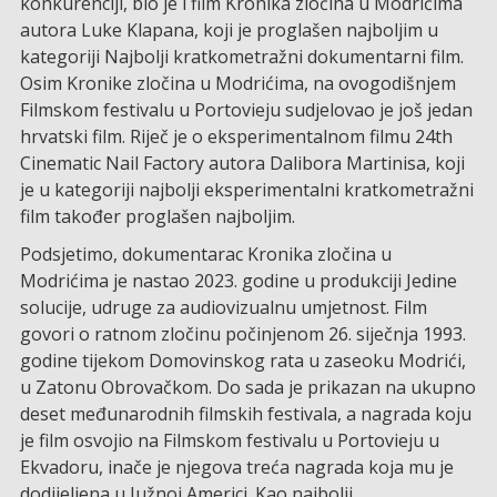
konkurenciji, bio je i film Kronika zločina u Modrićima
autora Luke Klapana, koji je proglašen najboljim u
kategoriji Najbolji kratkometražni dokumentarni film.
Osim Kronike zločina u Modrićima, na ovogodišnjem
Filmskom festivalu u Portovieju sudjelovao je još jedan
hrvatski film. Riječ je o eksperimentalnom filmu 24th
Cinematic Nail Factory autora Dalibora Martinisa, koji
je u kategoriji najbolji eksperimentalni kratkometražni
film također proglašen najboljim.
Podsjetimo, dokumentarac Kronika zločina u
Modrićima je nastao 2023. godine u produkciji Jedine
solucije, udruge za audiovizualnu umjetnost. Film
govori o ratnom zločinu počinjenom 26. siječnja 1993.
godine tijekom Domovinskog rata u zaseoku Modrići,
u Zatonu Obrovačkom. Do sada je prikazan na ukupno
deset međunarodnih filmskih festivala, a nagrada koju
je film osvojio na Filmskom festivalu u Portovieju u
Ekvadoru, inače je njegova treća nagrada koja mu je
dodijeljena u Južnoj Americi. Kao najbolji