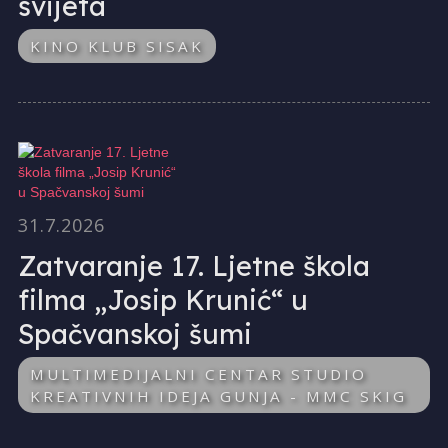
svijeta
KINO KLUB SISAK
31.7.2026
Zatvaranje 17. Ljetne škola
filma „Josip Krunić“ u
Spačvanskoj šumi
MULTIMEDIJALNI CENTAR STUDIO
KREATIVNIH IDEJA GUNJA - MMC SKIG