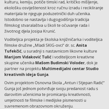
kulturu, kemiju, potiče timski rad, kritičko mišljenje,
ekološku osviještenost kroz ručnu izradu i recikliranje
materijala te njeguje poduzetnički duh učenika.
Istodobno se nastavlja i dugogodišnja tradicija
filmskog stvaralaštva u školi te očuvanje rada i
životnog djela Josipa Krunić.
Voditeljica projekta je školska knjižničarka i voditeljica
filmske družine „Mladi SKIG-ovci“ dr. sc.
Anita
Tufekčić
, u suradnji s nastavnicom likovne kulture
Marijom Vidaković Tulić
i voditeljicom kreativne
skupine učenika
Mašom Budimski Voloder
, dok je
partner na projektu
Multimedijalni centar Studio
kreativnih ideja Gunja
.
Ovim projektom Osnovna škola „Antun i Stjepan Radić“
Gunja još jednom potvrđuje svoju predanost radu s
darovitim učenicima te promicanju kreativnosti,
umjetnosti te filmske i medijske pismenosti u
suvremenom obrazovnom okruženju.