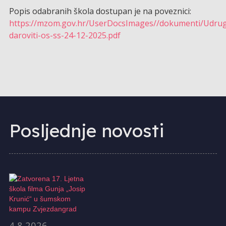
Popis odabranih škola dostupan je na poveznici:
https://mzom.gov.hr/UserDocsImages//dokumenti/Udrug
daroviti-os-ss-24-12-2025.pdf
Posljednje novosti
4.8.2026