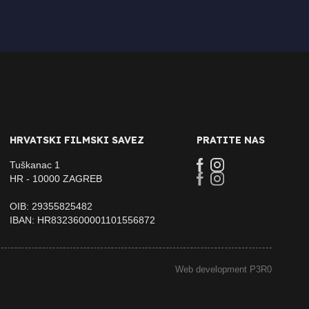
HRVATSKI FILMSKI SAVEZ
PRATITE NAS
Tuškanac 1
HR - 10000 ZAGREB
OIB: 29355825482
IBAN: HR8323600001101556872
Web development P3R0