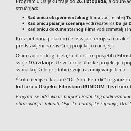
Program u Osijeku traje do
26. listopada
, a obuhva
stručnjaci:
Radionicu eksperimentalnog filma
vodi redatelj
To
Radionicu pisanja scenarija
vodi redateljica
Dalija 
Radionicu dokumentarnog filma
vodi snimatelj
Tin
Kroz pet dana polaznici će usvajati teorijska i praktič
predstavljeni na završnoj projekciji u nedjelju.
Osim radioničkog dijela, sudionici će posjetiti i
Film
svoje
10. izdanje
. Uz večernje filmske projekcije i
svima koji žele produbiti svoje razumijevanje filma — 
Školu medijske kulture “Dr. Ante Peterlić” organizir
kulturu u Osijeku
,
Filmskom RUNDOM
,
Teatrom 
Program se održava uz potporu Hrvatskog audiovizualnog 
obrazovanja i mladih, Osječko-baranjske županije, Društv