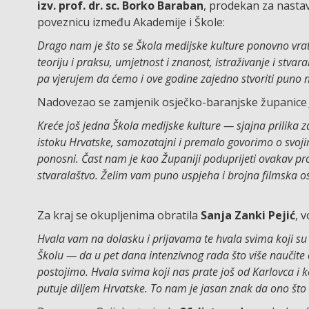
izv. prof. dr. sc. Borko Baraban
, prodekan za nastav
poveznicu između Akademije i Škole:
Drago nam je što se Škola medijske kulture ponovno vrati
teoriju i praksu, umjetnost i znanost, istraživanje i stva
pa vjerujem da ćemo i ove godine zajedno stvoriti puno no
Nadovezao se zamjenik osječko-baranjske županice
Kreće još jedna Škola medijske kulture — sjajna prilika 
istoku Hrvatske, samozatajni i premalo govorimo o svoji
ponosni. Čast nam je kao Županiji poduprijeti ovakav pro
stvaralaštvo. Želim vam puno uspjeha i brojna filmska o
Za kraj se okupljenima obratila
Sanja Zanki Pejić
, 
Hvala vam na dolasku i prijavama te hvala svima koji su 
Školu — da u pet dana intenzivnog rada što više naučite o
postojimo. Hvala svima koji nas prate još od Karlovca i 
putuje diljem Hrvatske. To nam je jasan znak da ono št