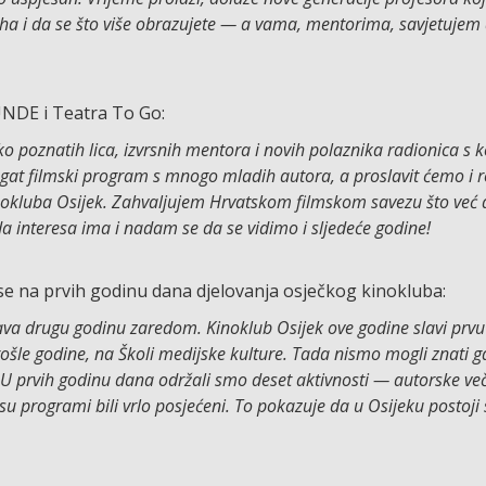
ha i da se što više obrazujete — a vama, mentorima, savjetujem 
UNDE i Teatra To Go:
iko poznatih lica, izvrsnih mentora i novih polaznika radionica s 
ogat filmski program s mnogo mladih autora, a proslavit ćemo i
inokluba Osijek. Zahvaljujem Hrvatskom filmskom savezu što već
a interesa ima i nadam se da se vidimo i sljedeće godine!
se na prvih godinu dana djelovanja osječkog kinokluba:
ava drugu godinu zaredom. Kinoklub Osijek ove godine slavi prv
ošle godine, na Školi medijske kulture. Tada nismo mogli znati 
 U prvih godinu dana održali smo deset aktivnosti — autorske več
 su programi bili vrlo posjećeni. To pokazuje da u Osijeku postoj