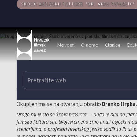
ŠKOLA MEDIJSKE KULTURE "DR. ANTE PETERLIĆ"
Novosti
O nama
Članice
Eduk
Nakon prošlogodišnjeg uspješnog osječkog izdanja
je na istok Hrvatske. Svečano otvorenje održano 
kulturu u Osijeku, čime je započeo petodnevni p
Okupljenima se na otvaranju obratio
Branko Hrpka
Drago mi je što se Škola proširila — dugo je bila na jedn
filmska kultura širi. Svojevremeno smo imali osječki mod
scenarijima, a profesori hrvatskog jezika vodili su ih u
je model, nažalost, napušten, iako smatram da je bio vrl