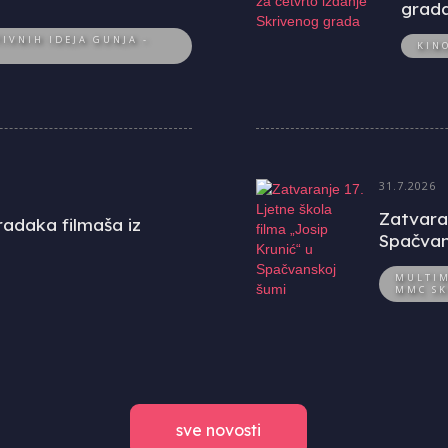
grad
IVNIH IDEJA GUNJA -
KIN
31.7.2026
Zatvaran
uradaka filmaša iz
Spačvan
MULTIM
MMC SK
sve novosti