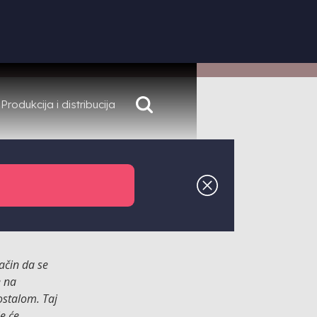
Produkcija i distribucija
put stigla
mjetnost i
ačin da se
e na
ostalom. Taj
e će