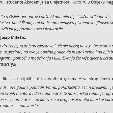
u i studente Akademije za umjetnost i kulturu u Osijeku nag
la u Osijek, jer upravo naša Akademija dijeli slične vrijednosti 
ralaštvo. Kao i Škola, i mi potičemo medijsku pismenost i filmsko s
vih ideja, poznanstava i inspiracije.
Josip Miletić:
za druženje, razmjenu iskustava i učenje nečeg novog. Često smo 
m uspjesima, no ovo je odlična prilika da ih istaknemo i na njih
gram i pomoći u motiviranju i uključivanju što više djece u kreat
stvarenja!
voditeljica revijskih i obrazovnih programa Hrvatskog filmsk
nas i ove godine podržali. Vama, polaznicima, želim predivnu i j
d svojih mentora i da se puno družite na Filmskoj rundi, jer upr
koji se s nama druže od kolovoza u ovoj našoj maloj filmskoj kar
o radimo — ima smisla.