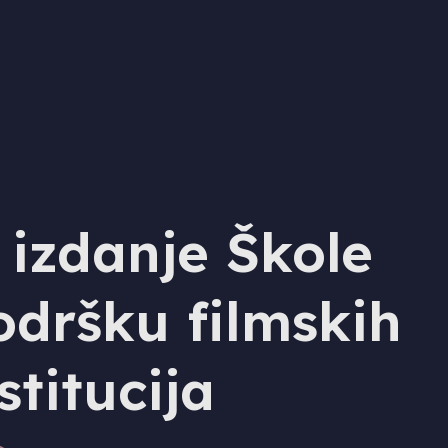
 izdanje Škole
odršku filmskih
stitucija