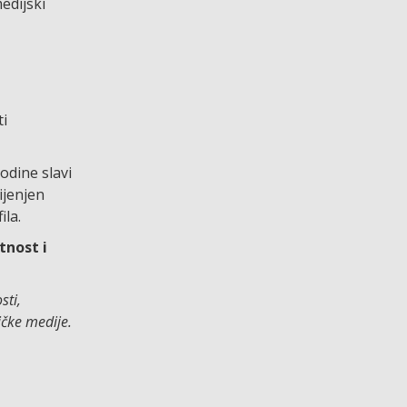
edijski
ti
odine slavi
ijenjen
ila.
nost i
sti,
ičke medije.