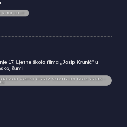
a
O KLUB SPLIT
je 17. Ljetne škola filma „Josip Krunić“ u
skoj šumi
EDIJALNI CENTAR STUDIO KREATIVNIH IDEJA GUNJA -
IG