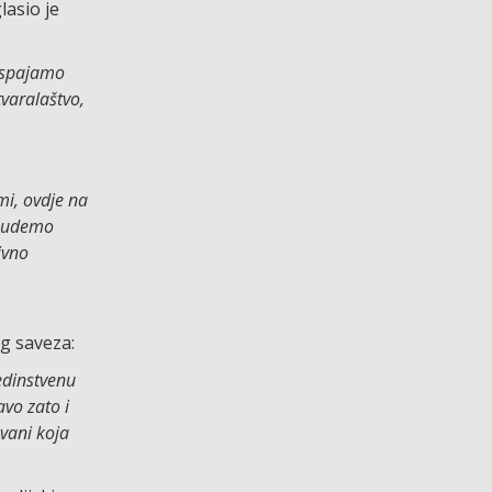
lasio je
– spajamo
tvaralaštvo,
mi, ovdje na
 budemo
ivno
og saveza:
edinstvenu
avo zato i
avani koja