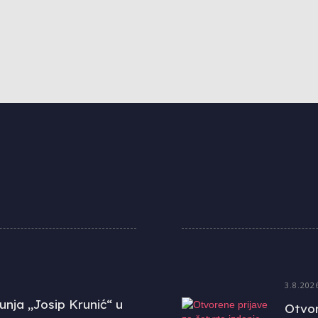
3.8.202
unja „Josip Krunić“ u
Otvor