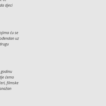
da djeci
kojima ću se
 rođendan uz
 drugu
u godinu
gdje ćemo
eri, filmske
i snažan