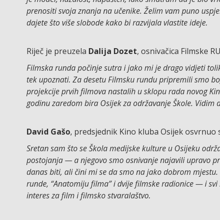
prenositi svoja znanja na učenike. Želim vam puno uspje
dajete što više slobode kako bi razvijala vlastite ideje.
Riječ je preuzela
Dalija Dozet
, osnivačica Filmske R
Filmska runda počinje sutra i jako mi je drago vidjeti tol
tek upoznati. Za desetu Filmsku rundu pripremili smo b
projekcije prvih filmova nastalih u sklopu rada novog K
godinu zaredom bira Osijek za održavanje Škole. Vidim d
David Gašo
, predsjednik Kino kluba Osijek osvrnuo 
Sretan sam što se Škola medijske kulture u Osijeku održ
postojanja — a njegovo smo osnivanje najavili upravo pr
danas biti, ali čini mi se da smo na jako dobrom mjestu.
runde, “Anatomiju filma” i dvije filmske radionice — i svi
interes za film i filmsko stvaralaštvo.