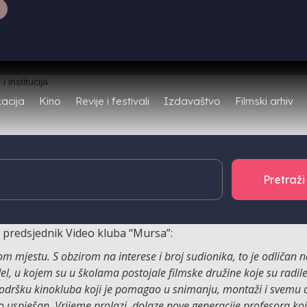
Filmski arhiv
acija
Kino
Revije i festivali
Izdavaštvo
, Škola medijske kulture “Dr. Ante Peterlić” po drugi 
je u srijedu, 22. listopada, u prostorima Akademije za u
rogram posvećen filmskoj pismenosti i obrazovanju.
, predsjednik Video kluba “Mursa”:
om mjestu. S obzirom na interese i broj sudionika, to je odličan n
el, u kojem su u školama postojale filmske družine koje su radil
z podršku kinokluba koji je pomagao u snimanju, montaži i svemu 
o uspješan. Vrijeme prolazi, dolaze nove generacije profesora koj