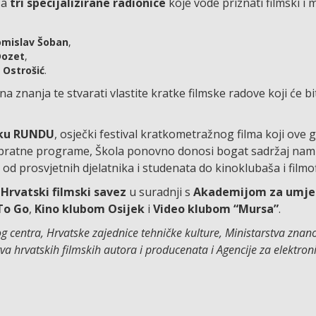
ća
tri specijalizirane radionice
koje vode priznati filmski i m
mislav Šoban
,
Dozet
,
 Ostrošić
.
na znanja te stvarati vlastite kratke filmske radove koji će bi
sku RUNDU
, osječki festival kratkometražnog filma koji ove g
 popratne programe, Škola ponovno donosi bogat sadržaj nam
od prosvjetnih djelatnika i studenata do kinoklubaša i filmof
a
Hrvatski filmski savez
u suradnji s
Akademijom za umjet
To Go
,
Kino klubom Osijek
i
Video klubom “Mursa”
.
centra, Hrvatske zajednice tehničke kulture, Ministarstva znano
a hrvatskih filmskih autora i producenata i Agencije za elektron