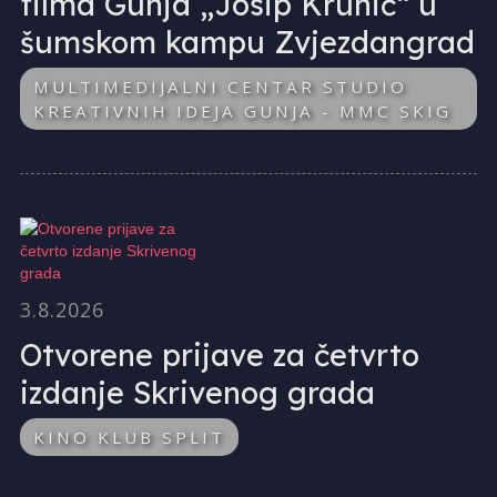
filma Gunja „Josip Krunić“ u
šumskom kampu Zvjezdangrad
MULTIMEDIJALNI CENTAR STUDIO
KREATIVNIH IDEJA GUNJA - MMC SKIG
3.8.2026
Otvorene prijave za četvrto
izdanje Skrivenog grada
KINO KLUB SPLIT