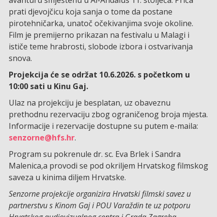
avanturu smještenu u Al-Andalus 11. stoljeća. Priča
prati djevojčicu koja sanja o tome da postane
pirotehničarka, unatoč očekivanjima svoje okoline.
Film je premijerno prikazan na festivalu u Malagi i
ističe teme hrabrosti, slobode izbora i ostvarivanja
snova.
Projekcija će se održat 10.6.2026. s početkom u
10:00 sati u Kinu Gaj.
Ulaz na projekciju je besplatan, uz obaveznu
prethodnu rezervaciju zbog ograničenog broja mjesta.
Informacije i rezervacije dostupne su putem e-maila:
senzorne@hfs.hr
.
Program su pokrenule dr. sc. Eva Brlek i Sandra
Malenica,a provodi se pod okriljem Hrvatskog filmskog
saveza u kinima diljem Hrvatske.
Senzorne projekcije organizira Hrvatski filmski savez u
partnerstvu s Kinom Gaj i POU Varaždin te uz potporu