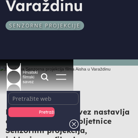
Varaždinu
SENZORNE PROJEKCIJE
Hrvatski filmski savez nastavlja
obilježavanje 10. obljetnice
Senzornih projekcija,