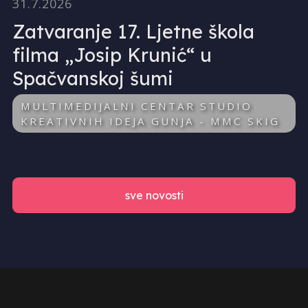
31.7.2026
Zatvaranje 17. Ljetne škola
filma „Josip Krunić“ u
Spačvanskoj šumi
MULTIMEDIJALNI CENTAR STUDIO
KREATIVNIH IDEJA GUNJA - MMC SKIG
sve novosti