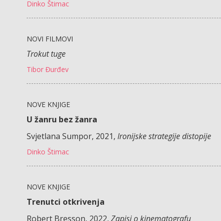
Dinko Štimac
NOVI FILMOVI
Trokut tuge
Tibor Đurđev
NOVE KNJIGE
U žanru bez žanra
Svjetlana Sumpor, 2021,
Ironijske strategije distopije
Dinko Štimac
NOVE KNJIGE
Trenutci otkrivenja
Robert Bresson, 2022,
Zapisi o kinematografu