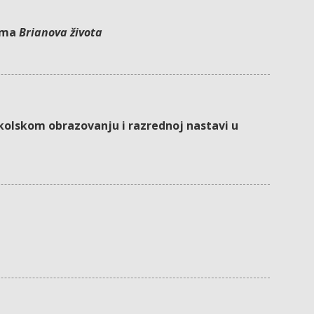
izma
Brianova života
kolskom obrazovanju i razrednoj nastavi u