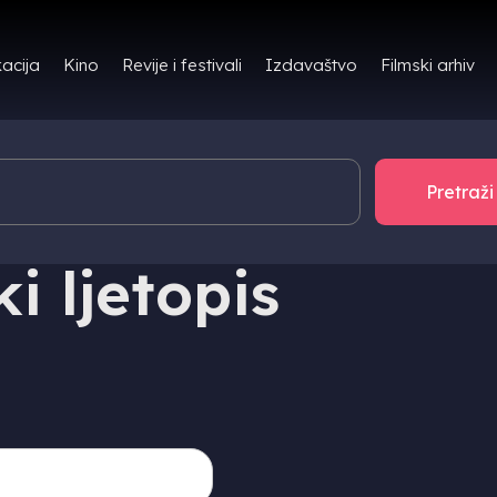
Filmski arhiv
acija
Kino
Revije i festivali
Izdavaštvo
i ljetopis