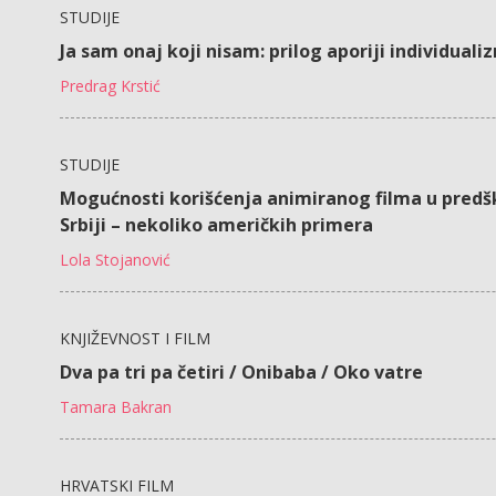
STUDIJE
Ja sam onaj koji nisam: prilog aporiji individual
Predrag Krstić
STUDIJE
Mogućnosti korišćenja animiranog filma u predš
Srbiji – nekoliko američkih primera
Lola Stojanović
KNJIŽEVNOST I FILM
Dva pa tri pa četiri / Onibaba / Oko vatre
Tamara Bakran
HRVATSKI FILM