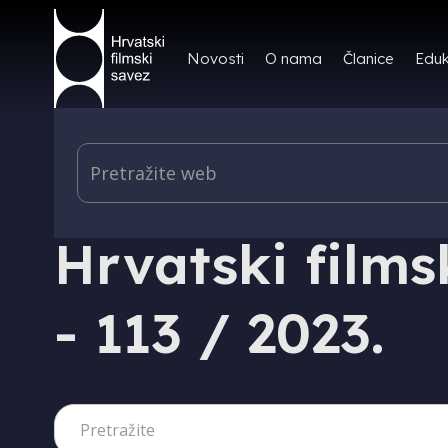
Novosti
O nama
Članice
Eduk
IZDAVAŠTVO
Hrvatski filmsk
- 113 / 2023.