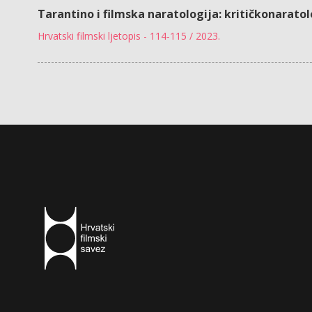
Tarantino i filmska naratologija: kritičkonaratol
Hrvatski filmski ljetopis - 114-115 / 2023.