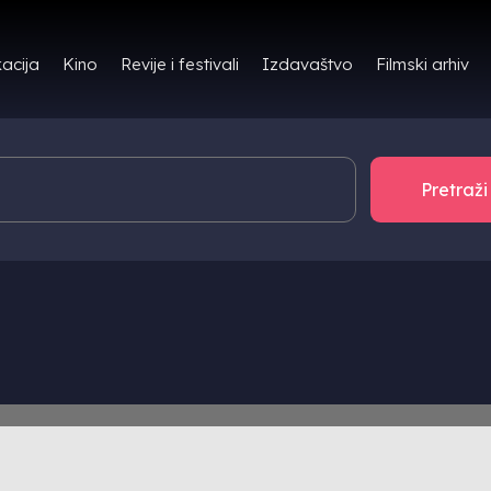
Filmski arhiv
acija
Kino
Revije i festivali
Izdavaštvo
TOR/ICA