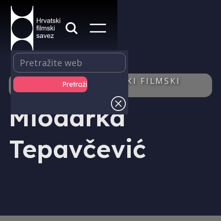
IZDAVAŠTVO - HRVATSKI FILMSKI
LJETOPIS - AUTOR/ICA
Miodarka
Tepavčević