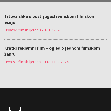
Titova slika u post-jugoslavenskom filmskom
eseju
Hrvatski filmski ljetopis - 101 / 2020.
Kratki reklamni film – ogled o jednom filmskom
žanru
Hrvatski filmski ljetopis - 118-119 / 2024.