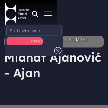
IZDAVAŠTVO - HRVATSKI FILMSKI
LJETOPIS - AUTOR/ICA
Midhat Ajanović
- Ajan