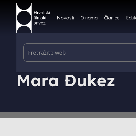
Novosti
O nama
Članice
Eduk
IZDAVAŠTVO - HRVATSKI FILMSKI LJETOPIS - AU
Mara Đukez