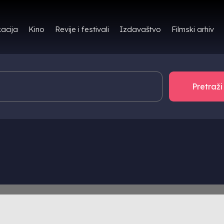
Filmski arhiv
acija
Kino
Revije i festivali
Izdavaštvo
TOR/ICA