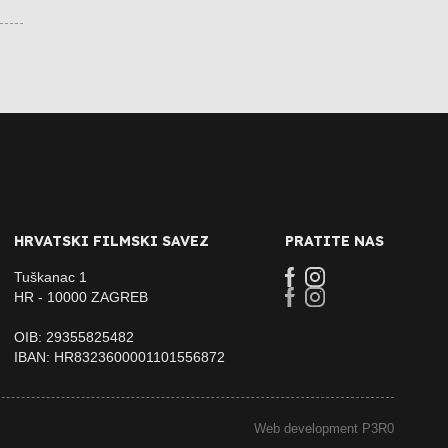
HRVATSKI FILMSKI SAVEZ
PRATITE NAS
Tuškanac 1
HR - 10000 ZAGREB
OIB: 29355825482
IBAN: HR8323600001101556872
Web development P3R0