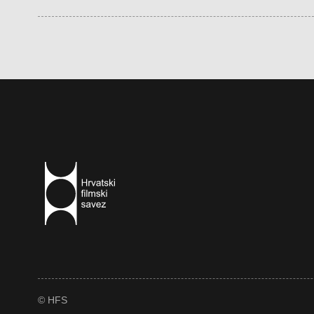
© HFS